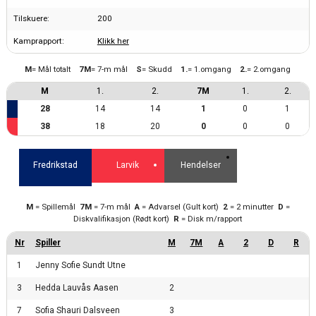
Tilskuere:
200
Kamprapport:
Klikk her
M
= Mål totalt
7M
= 7-m mål
S
= Skudd
1.
= 1.omgang
2.
= 2.omgang
M
1.
2.
7M
1.
2.
28
14
14
1
0
1
38
18
20
0
0
0
Fredrikstad
Larvik
Hendelser
M
= Spillemål
7M
= 7-m mål
A
= Advarsel (Gult kort)
2
= 2 minutter
D
=
Diskvalifikasjon (Rødt kort)
R
= Disk m/rapport
1
Jenny Sofie Sundt Utne
3
Hedda Lauvås Aasen
2
7
Sofia Shauri Dalsveen
3