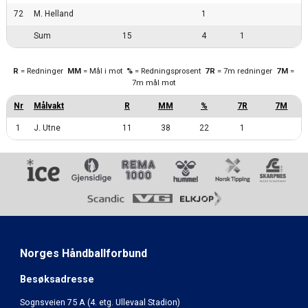
72
M. Helland
1
Sum
15
4
1
R
= Redninger
MM
= Mål i mot
%
= Redningsprosent
7R
= 7m redninger
7M
=
7m mål mot
1
J. Utne
11
38
22
1
Norges Håndballforbund
Besøksadresse
Sognsveien 75 A (4. etg. Ullevaal Stadion)