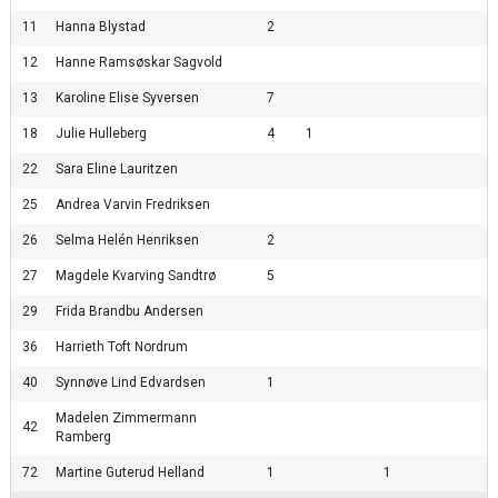
11
Hanna Blystad
2
12
Hanne Ramsøskar Sagvold
13
Karoline Elise Syversen
7
18
Julie Hulleberg
4
1
22
Sara Eline Lauritzen
25
Andrea Varvin Fredriksen
26
Selma Helén Henriksen
2
27
Magdele Kvarving Sandtrø
5
29
Frida Brandbu Andersen
36
Harrieth Toft Nordrum
40
Synnøve Lind Edvardsen
1
Madelen Zimmermann
42
Ramberg
72
Martine Guterud Helland
1
1