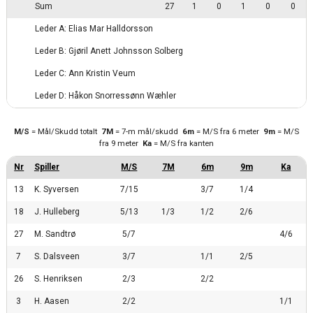
Sum
27
1
0
1
0
0
Leder A: Elias Mar Halldorsson
Leder B: Gjøril Anett Johnsson Solberg
Leder C: Ann Kristin Veum
Leder D: Håkon Snorressønn Wæhler
M/S
= Mål/Skudd totalt
7M
= 7-m mål/skudd
6m
= M/S fra 6 meter
9m
= M/S
fra 9 meter
Ka
= M/S fra kanten
13
K. Syversen
7/15
3/7
1/4
18
J. Hulleberg
5/13
1/3
1/2
2/6
27
M. Sandtrø
5/7
4/6
7
S. Dalsveen
3/7
1/1
2/5
26
S. Henriksen
2/3
2/2
3
H. Aasen
2/2
1/1