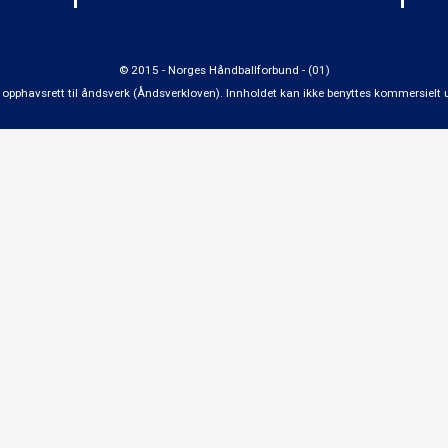
© 2015 - Norges Håndballforbund - (01)
 om opphavsrett til åndsverk (Åndsverkloven). Innholdet kan ikke benyttes kommersiel