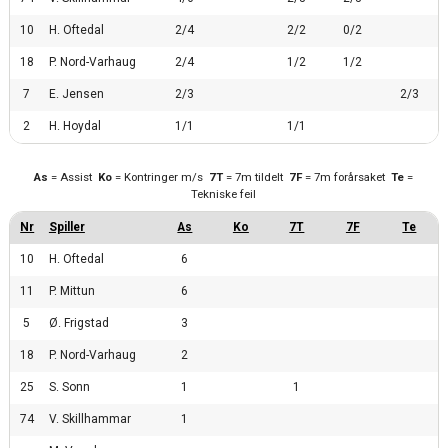
10
H. Oftedal
2/4
2/2
0/2
18
P. Nord-Varhaug
2/4
1/2
1/2
7
E. Jensen
2/3
2/3
2
H. Hoydal
1/1
1/1
As
= Assist
Ko
= Kontringer m/s
7T
= 7m tildelt
7F
= 7m forårsaket
Te
=
Tekniske feil
10
H. Oftedal
6
11
P. Mittun
6
5
Ø. Frigstad
3
18
P. Nord-Varhaug
2
25
S. Sonn
1
1
74
V. Skillhammar
1