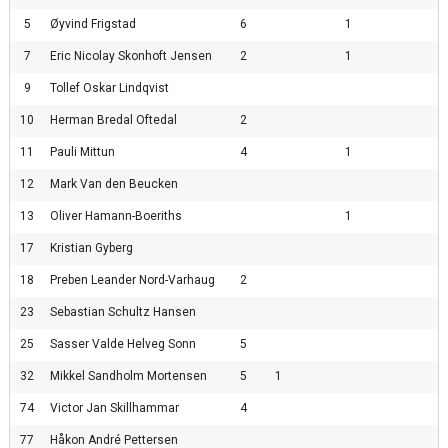
5
Øyvind Frigstad
6
1
7
Eric Nicolay Skonhoft Jensen
2
1
9
Tollef Oskar Lindqvist
10
Herman Bredal Oftedal
2
11
Pauli Mittun
4
1
12
Mark Van den Beucken
13
Oliver Hamann-Boeriths
1
17
Kristian Gyberg
18
Preben Leander Nord-Varhaug
2
23
Sebastian Schultz Hansen
25
Sasser Valde Helveg Sonn
5
32
Mikkel Sandholm Mortensen
5
1
74
Victor Jan Skillhammar
4
77
Håkon André Pettersen