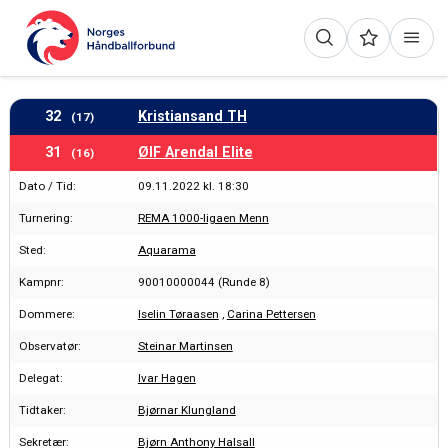
32
Kristiansand TH
(17)
31
ØIF Arendal Elite
(16)
Dato / Tid:
09.11.2022 kl. 18:30
Turnering:
REMA 1000-ligaen Menn
Sted:
Aquarama
Kampnr:
90010000044 (Runde 8)
Dommere:
Iselin Tøraasen
,
Carina Pettersen
Observatør:
Steinar Martinsen
Delegat:
Ivar Hagen
Tidtaker:
Bjørnar Klungland
Sekretær:
Bjørn Anthony Halsall