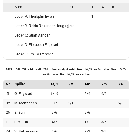
Sum
31
1
1
4
0
0
Leder A: Thorbjørn Evjen
1
Leder B: Robin Rosander Haugsgjerd
Leder C: Stian Aandahl
Leder D: Elisabeth Frigstad
Leder E: Emil Martinovic
M/S
= Mål/Skudd totalt
7M
= 7-m mål/skudd
6m
= M/S fra 6 meter
9m
= M/S
fra 9 meter
Ka
= M/S fra kanten
5
Ø. Frigstad
6/10
2/4
4/6
32
M. Mortensen
6/7
1/1
5/6
25
S. Sonn
5/6
5/6
11
P. Mittun
4/7
1/1
3/6
74
V. Skillhammar
4/6
2/3
2/3