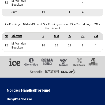
M. Van den
12
4
Beucken
Sum
19
1
4
R
= Redninger
MM
= Mål i mot
%
= Redningsprosent
7R
= 7m redninger
7M
=
7m mål mot
M. Van den
12
10
25
29
1
1
Beucken
Norges Håndballforbund
Besøksadresse