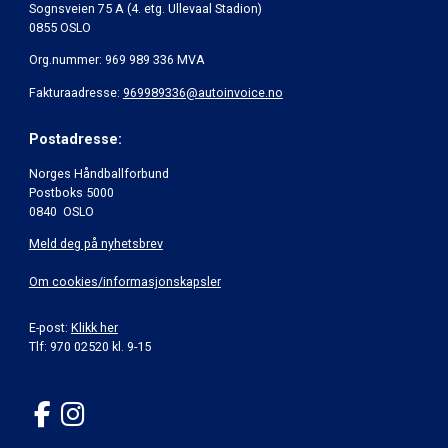
Sognsveien 75 A (4. etg. Ullevaal Stadion)
0855 OSLO
Org.nummer: 969 989 336 MVA
Fakturaadresse:
969989336@autoinvoice.no
Postadresse:
Norges Håndballforbund
Postboks 5000
0840 OSLO
Meld deg på nyhetsbrev
Om cookies/informasjonskapsler
E-post:
Klikk her
Tlf: 970 02520 kl. 9-15