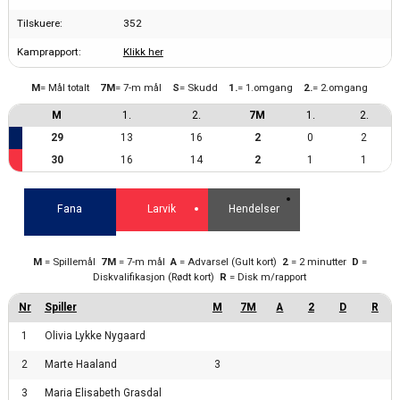
Tilskuere:
352
Kamprapport:
Klikk her
M
= Mål totalt
7M
= 7-m mål
S
= Skudd
1.
= 1.omgang
2.
= 2.omgang
M
1.
2.
7M
1.
2.
29
13
16
2
0
2
30
16
14
2
1
1
Fana
Larvik
Hendelser
M
= Spillemål
7M
= 7-m mål
A
= Advarsel (Gult kort)
2
= 2 minutter
D
=
Diskvalifikasjon (Rødt kort)
R
= Disk m/rapport
1
Olivia Lykke Nygaard
2
Marte Haaland
3
3
Maria Elisabeth Grasdal