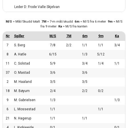
Leder D: Frode Valle Skjelvan
M/S
= Mål/Skudd totalt
7M
= 7-m mål/skudd
6m
= M/S fra 6 meter
9m
= M/S
fra 9 meter
Ka
= M/S fra kanten
7
S. Berg
7/8
2/2
1/1
1/1
3/4
8
A. Hatle
6/15
1/3
5/12
11
C. Solstad
5/9
3/4
1/4
1/1
37
O. Mastad
3/6
3/6
2
M. Haaland
3/5
3/5
18
M. Bøyum
2/4
2/2
0/2
9
M. Gabrielsen
1/3
1/3
6
L. Mossestad
1/1
1/1
21
N. Hagerup
1/1
1/1
4
L. Kyrkjeeide
0/1
0/1