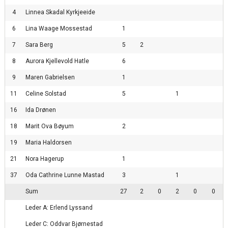
4
Linnea Skadal Kyrkjeeide
6
Lina Waage Mossestad
1
7
Sara Berg
5
2
8
Aurora Kjellevold Hatle
6
9
Maren Gabrielsen
1
11
Celine Solstad
5
1
16
Ida Drønen
18
Marit Ova Bøyum
2
19
Maria Haldorsen
21
Nora Hagerup
1
37
Oda Cathrine Lunne Mastad
3
1
Sum
27
2
0
2
0
0
Leder A: Erlend Lyssand
Leder C: Oddvar Bjørnestad