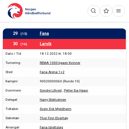
29
Fana
(13)
30
Larvik
(16)
Dato / Tid:
18.12.2022 kl. 18:00
Turnering:
REMA 1000-ligaen Kvinner
Sted:
Fana Arena 1+2
Kampnr:
90020000060 (Runde 10)
Dommere:
Sondre Liltved
,
Petter Eia Haavi
Delegat:
Harry Stikholmen
Tidtaker:
Svein Erik Mjeldheim
Sekretær:
Thor Finn Elverhøy
Arrangør:
Fana Idrettslag