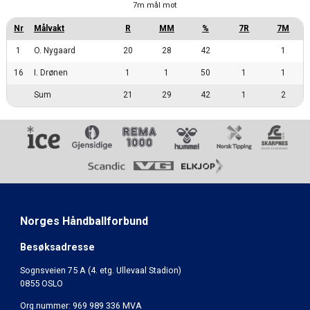
7m mål mot
1
O. Nygaard
20
28
42
1
16
I. Drønen
1
1
50
1
1
Sum
21
29
42
1
2
Norges Håndballforbund
Besøksadresse
Sognsveien 75 A (4. etg. Ullevaal Stadion)
0855 OSLO
Org.nummer: 969 989 336 MVA