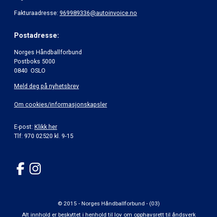
Fakturaadresse:
969989336@autoinvoice.no
Postadresse:
Norges Håndballforbund
Postboks 5000
0840 OSLO
Meld deg på nyhetsbrev
Om cookies/informasjonskapsler
E-post:
Klikk her
Tlf: 970 02520 kl. 9-15
© 2015 - Norges Håndballforbund - (03)
Alt innhold er beskyttet i henhold til lov om opphavsrett til åndsverk