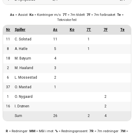
As
= Assist
Ko
= Kontringer m/s
7T
= 7m tildelt
7F
= 7m forårsaket
Te
=
Tekniske feil
11
C. Solstad
11
1
8
A. Hatle
5
1
18
M. Bøyum
4
2
M. Haaland
3
6
L. Mossestad
2
37
O. Mastad
1
1
O. Nygaard
2
16
I. Drønen
2
Sum
26
2
4
R
= Redninger
MM
= Mål i mot
%
= Redningsprosent
7R
= 7m redninger
7M
=