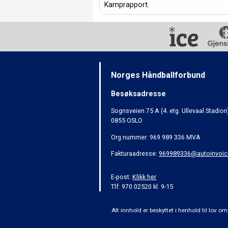
Kamprapport:
Norges Håndballforbund
Besøksadresse
Sognsveien 75 A (4. etg. Ullevaal Stadion
0855 OSLO
Org.nummer: 969 989 336 MVA
Fakturaadresse:
969989336@autoinvoic
E-post:
Klikk her
Tlf: 970 02520 kl. 9-15
Alt innhold er beskyttet i henhold til lov