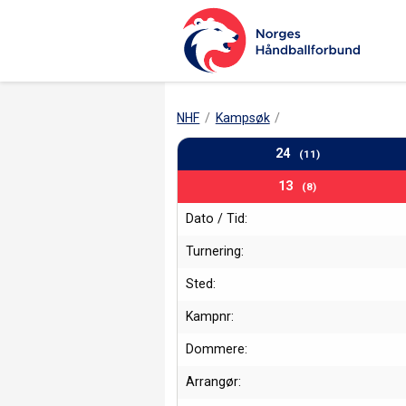
NHF
Kampsøk
24
(11)
13
(8)
Dato / Tid:
Turnering:
Sted:
Kampnr:
Dommere:
Arrangør: