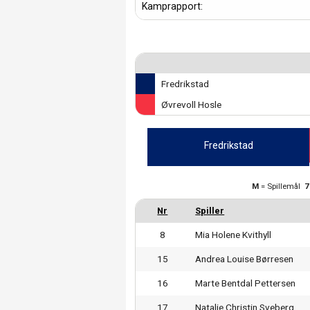
Kamprapport:
Fredrikstad
Øvrevoll Hosle
Fredrikstad
M
= Spillemål
8
Mia Holene Kvithyll
15
Andrea Louise Børresen
16
Marte Bentdal Pettersen
17
Natalie Christin Sveberg