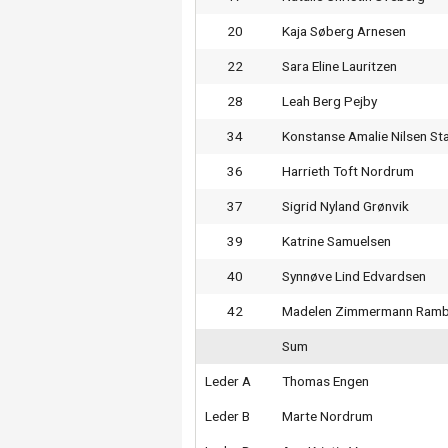
20
Kaja Søberg Arnesen
22
Sara Eline Lauritzen
28
Leah Berg Pejby
34
Konstanse Amalie Nilsen St
36
Harrieth Toft Nordrum
37
Sigrid Nyland Grønvik
39
Katrine Samuelsen
40
Synnøve Lind Edvardsen
42
Madelen Zimmermann Ram
Sum
Leder A
Thomas Engen
Leder B
Marte Nordrum