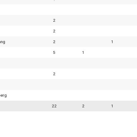
2
2
ang
2
1
5
1
2
berg
22
2
1