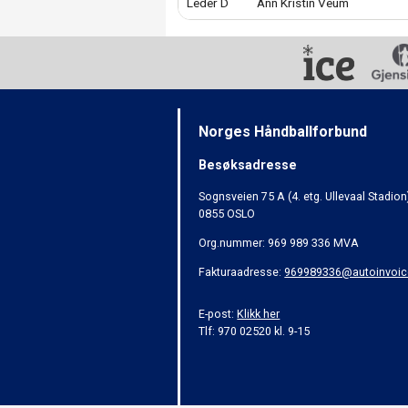
Leder D
Ann Kristin Veum
Norges Håndballforbund
Besøksadresse
Sognsveien 75 A (4. etg. Ullevaal Stadion
0855 OSLO
Org.nummer: 969 989 336 MVA
Fakturaadresse:
969989336@autoinvoic
E-post:
Klikk her
Tlf: 970 02520 kl. 9-15