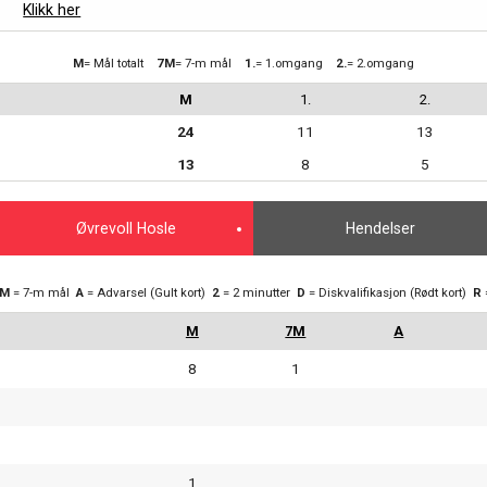
Klikk her
M
= Mål totalt
7M
= 7-m mål
1.
= 1.omgang
2.
= 2.omgang
M
1.
2.
24
11
13
13
8
5
Øvrevoll Hosle
Hendelser
7M
= 7-m mål
A
= Advarsel (Gult kort)
2
= 2 minutter
D
= Diskvalifikasjon (Rødt kort)
R
8
1
1