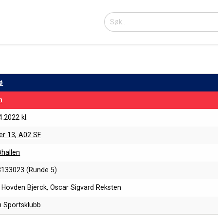
ø
n
4.2022 kl.
er 13, A02 SF
øhallen
133023 (Runde 5)
s Hovden Bjerck, Oscar Sigvard Reksten
ø Sportsklubb