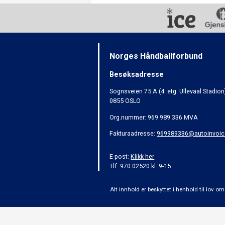
Norges Håndballforbund
Besøksadresse
Sognsveien 75 A (4. etg. Ullevaal Stadion
0855 OSLO
Org.nummer: 969 989 336 MVA
Fakturaadresse:
969989336@autoinvoic
E-post:
Klikk her
Tlf: 970 02520 kl. 9-15
Alt innhold er beskyttet i henhold til lov