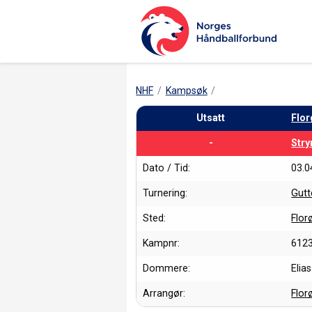
NHF
Kampsøk
Utsatt
Flor
-
Stry
Dato / Tid:
03.0
Turnering:
Gutt
Sted:
Flor
Kampnr:
6123
Dommere:
Elia
Arrangør:
Flor