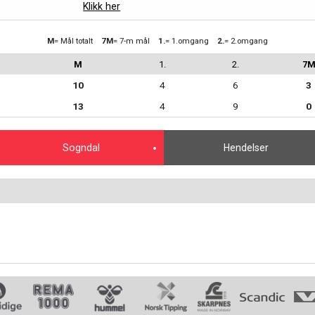
Klikk her
M
= Mål totalt
7M
= 7-m mål
1.
= 1.omgang
2.
= 2.omgang
M
1.
2.
7
10
4
6
3
13
4
9
0
Sogndal
Hendelser