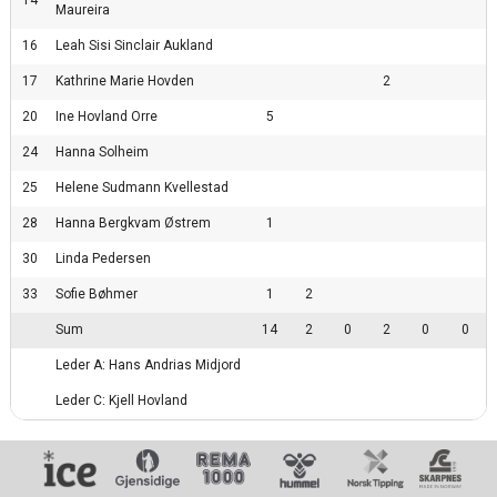
Maureira
16
Leah Sisi Sinclair Aukland
17
Kathrine Marie Hovden
2
20
Ine Hovland Orre
5
24
Hanna Solheim
25
Helene Sudmann Kvellestad
28
Hanna Bergkvam Østrem
1
30
Linda Pedersen
33
Sofie Bøhmer
1
2
Sum
14
2
0
2
0
0
Leder A: Hans Andrias Midjord
Leder C: Kjell Hovland