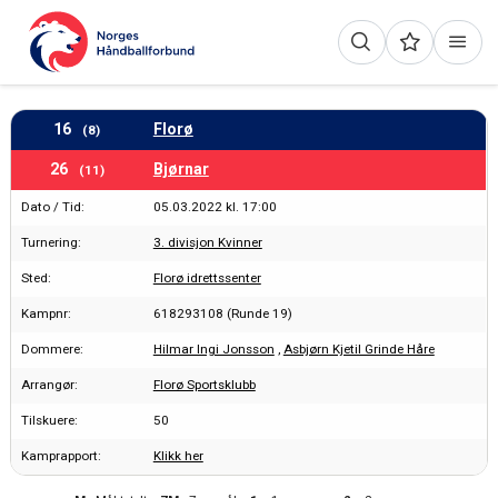
16
Florø
(8)
26
Bjørnar
(11)
Dato / Tid:
05.03.2022 kl. 17:00
Turnering:
3. divisjon Kvinner
Sted:
Florø idrettssenter
Kampnr:
618293108 (Runde 19)
Dommere:
Hilmar Ingi Jonsson
,
Asbjørn Kjetil Grinde Håre
Arrangør:
Florø Sportsklubb
Tilskuere:
50
Kamprapport:
Klikk her