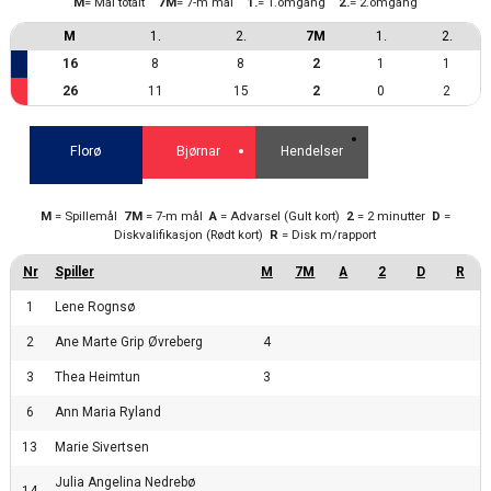
M
= Mål totalt
7M
= 7-m mål
1.
= 1.omgang
2.
= 2.omgang
M
1.
2.
7M
1.
2.
16
8
8
2
1
1
26
11
15
2
0
2
Florø
Bjørnar
Hendelser
M
= Spillemål
7M
= 7-m mål
A
= Advarsel (Gult kort)
2
= 2 minutter
D
=
Diskvalifikasjon (Rødt kort)
R
= Disk m/rapport
1
Lene Rognsø
2
Ane Marte Grip Øvreberg
4
3
Thea Heimtun
3
6
Ann Maria Ryland
13
Marie Sivertsen
Julia Angelina Nedrebø
14