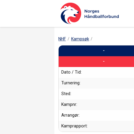
NHF
Kampsøk
-
-
Dato / Tid:
Turnering:
Sted:
Kampnr:
Arrangør:
Kamprapport: