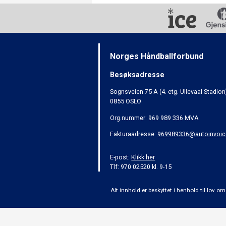
Norges Håndballforbund
Besøksadresse
Sognsveien 75 A (4. etg. Ullevaal Stadion
0855 OSLO
Org.nummer: 969 989 336 MVA
Fakturaadresse:
969989336@autoinvoic
E-post:
Klikk her
Tlf: 970 02520 kl. 9-15
Alt innhold er beskyttet i henhold til lov