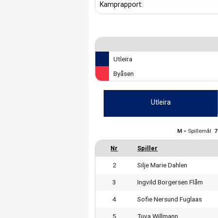
Kamprapport:
Utleira
Byåsen
Utleira
M
= Spillemål
2
Silje Marie Dahlen
3
Ingvild Borgersen Flåm
4
Sofie Nersund Fuglaas
5
Tuva Willmann