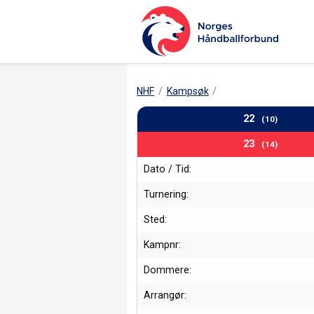
NHF
Kampsøk
22
(10)
23
(14)
Dato / Tid:
Turnering:
Sted:
Kampnr:
Dommere:
Arrangør: