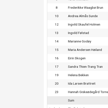
8
Frederikke Waagbø Brun
10
Andrea Almås Sunde
12
Ingvild Skaufel Holmen
13
Ingvild Følstad
14
Marianne Godøy
15
Maria Andersen Høiland
16
Eirin Skogen
17
Sandra Thien-Trang Tran
19
Helena Bekken
20
Ida Larsen Brattreit
23
Hannah Giskeødegård Torn
Sum