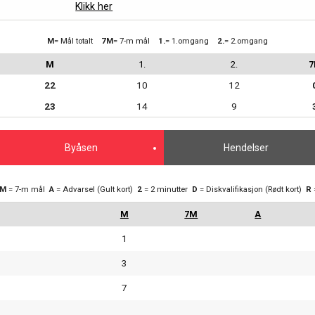
Klikk her
M
= Mål totalt
7M
= 7-m mål
1.
= 1.omgang
2.
= 2.omgang
M
1.
2.
22
10
12
23
14
9
Byåsen
Hendelser
7M
= 7-m mål
A
= Advarsel (Gult kort)
2
= 2 minutter
D
= Diskvalifikasjon (Rødt kort)
R
1
3
7