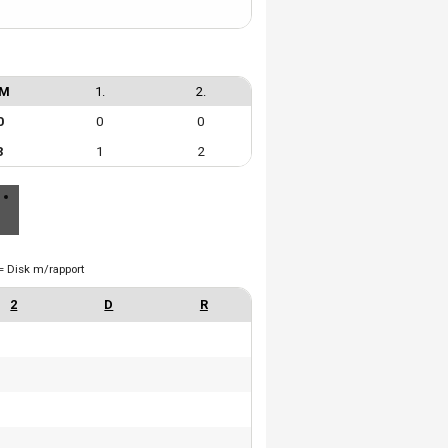
7M
1.
2.
0
0
0
3
1
2
= Disk m/rapport