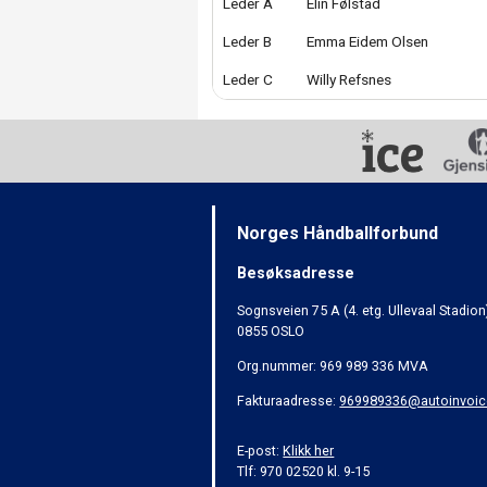
Leder A
Elin Følstad
Leder B
Emma Eidem Olsen
Leder C
Willy Refsnes
Norges Håndballforbund
Besøksadresse
Sognsveien 75 A (4. etg. Ullevaal Stadion
0855 OSLO
Org.nummer: 969 989 336 MVA
Fakturaadresse:
969989336@autoinvoic
E-post:
Klikk her
Tlf: 970 02520 kl. 9-15