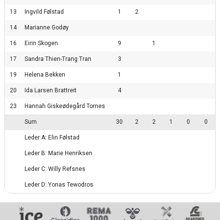
13
Ingvild Følstad
1
2
14
Marianne Godøy
16
Eirin Skogen
9
1
17
Sandra Thien-Trang Tran
3
19
Helena Bekken
1
20
Ida Larsen Brattreit
4
23
Hannah Giskeødegård Tornes
Sum
30
2
2
1
0
0
Leder A: Elin Følstad
Leder B: Marie Henriksen
Leder C: Willy Refsnes
Leder D: Yonas Tewodros