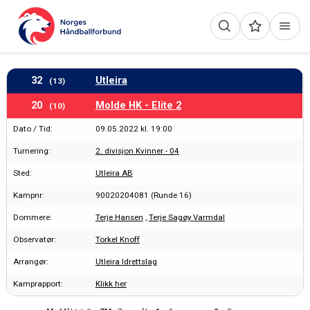
32
Utleira
(13)
20
Molde HK - Elite 2
(10)
Dato / Tid:
09.05.2022 kl. 19:00
Turnering:
2. divisjon Kvinner - 04
Sted:
Utleira AB
Kampnr:
90020204081 (Runde 16)
Dommere:
Terje Hansen
,
Terje Sagøy Varmdal
Observatør:
Torkel Knoff
Arrangør:
Utleira Idrettslag
Kamprapport:
Klikk her