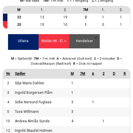
M
= Mål totalt
7M
= 7-m mål
1.
= 1.omgang
2.
= 2.omgang
M
1.
2.
7M
1.
2.
32
13
19
2
1
1
20
10
10
1
0
1
Utleira
Molde HK - Elite 2
Hendelser
M
= Spillemål
7M
= 7-m mål
A
= Advarsel (Gult kort)
2
= 2 minutter
D
=
Diskvalifikasjon (Rødt kort)
R
= Disk m/rapport
2
Silje Marie Dahlen
1
3
Ingvild Borgersen Flåm
1
4
Sofie Nersund Fuglaas
3
1
5
Tuva Willmann
3
10
Andrea Almås Sunde
4
1
12
Ingvild Skaufel Holmen