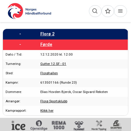
-
Florø 2
-
Førde
Dato / Tid:
12.12.2020 kl. 12:00
Turnering:
Gutter 12 SF - 01
Sted:
Florøhallen
Kampnr:
613501166 (Runde 23)
Dommere:
Elias Hovden Bjerck, Oscar Sigvard Reksten
Arrangør:
Florø Sportsklubb
Kamprapport:
Klikk her