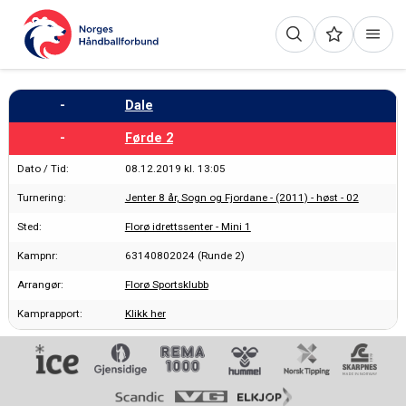
-
Dale
-
Førde 2
Dato / Tid:
08.12.2019 kl. 13:05
Turnering:
Jenter 8 år, Sogn og Fjordane - (2011) - høst - 02
Sted:
Florø idrettssenter - Mini 1
Kampnr:
63140802024 (Runde 2)
Arrangør:
Florø Sportsklubb
Kamprapport:
Klikk her