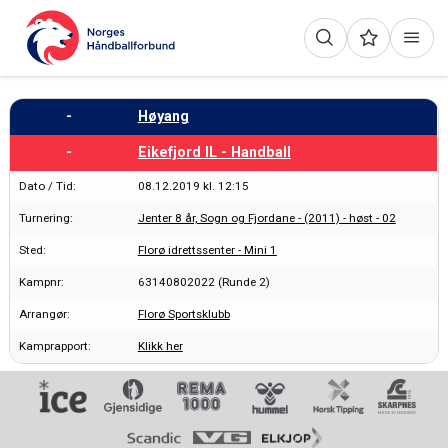
-
Høyang
-
Eikefjord IL - Handball
Dato / Tid:
08.12.2019 kl. 12:15
Turnering:
Jenter 8 år, Sogn og Fjordane - (2011) - høst - 02
Sted:
Florø idrettssenter - Mini 1
Kampnr:
63140802022 (Runde 2)
Arrangør:
Florø Sportsklubb
Kamprapport:
Klikk her