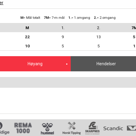
er
M
= Mål totalt
7M
= 7-m mål
1.
= 1.omgang
2.
= 2.omgang
M
1.
2.
7
22
9
13
5
10
5
5
1
Høyang
Hendelser