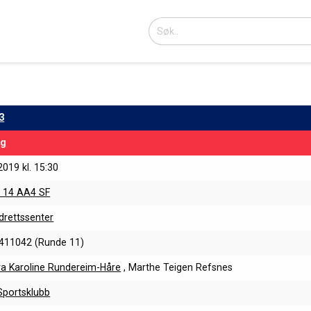
3
ng
2019 kl. 15:30
r 14 AA4 SF
idrettssenter
411042 (Runde 11)
va Karoline Rundereim-Håre
, Marthe Teigen Refsnes
Sportsklubb