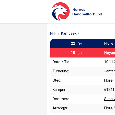
NHF
Kampsøk
22
Florø 
(9)
10
Høya
(5)
Dato / Tid:
10.11.
Turnering:
Jente
Sted:
Florø 
Kampnr:
61241
Dommere:
Sunni
Arrangør:
Florø 