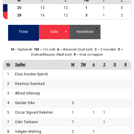
M
1.
2.
7M
1.
2.
25
13
12
1
1
0
28
16
12
3
1
2
Florø
Dale
Hendelser
M
= Spillemål
7M
= 7-m mål
A
= Advarsel (Gult kort)
2
= 2 minutter
D
=
Diskvalifikasjon (Rødt kort)
R
= Disk m/rapport
1
Elias Hovden Bjerck
2
Rasmus Svarstad
3
Alfred Hillersøy
4
Sander Vike
3
5
Oscar Sigvard Reksten
1
1
1
7
Odin Tonheim
7
1
8
Vebjørn Wefring
2
1