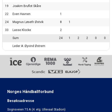
19
Joakim Bruflot Skåre
22
Even Havnen
1
24
Magnus Løseth Østvik
8
1
33
Lasse Klocke
2
Sum
24
1
2
2
0
0
Leder A: Øyvind Østrem
Norges Håndballforbund
Besøksadresse
Sognsveien 75 A (4. etg. Ullevaal Stadion)