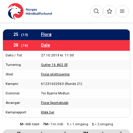
25
Florø
(13)
28
Dale
(16)
Dato / Tid:
27.10.2019 kl. 11:00
Turnering:
Gutter 16 A02 SF
Sted:
Florø idrettssenter
Kampnr:
61231602063 (Runde 21)
Dommer:
Tor Bjarne Midtun
Arrangør:
Florø Sportsklubb
Kamprapport:
Klikk her
M
= Mål totalt
7M
= 7-m mål
1.
= 1.omgang
2.
= 2.omgang