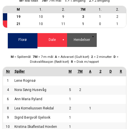
M
= Mål totalt
7M
= 7-m mål
1.
= 1.omgang
2.
= 2.omgang
M
1.
2.
7M
1.
2.
19
10
9
3
1
2
21
10
11
1
0
1
Florø
Dale
Hendelser
M
= Spillemål
7M
= 7-m mål
A
= Advarsel (Gult kort)
2
= 2 minutter
D
=
Diskvalifikasjon (Rødt kort)
R
= Disk m/rapport
1
Lene Rognsø
4
Nora Søvig Husevåg
5
2
6
Ann Maria Ryland
1
8
Lea Korneliussen Rekdal
2
1
9
Sigrid Bergvoll Gjelsvik
1
10
Kristina Skaflestad Hovden
1