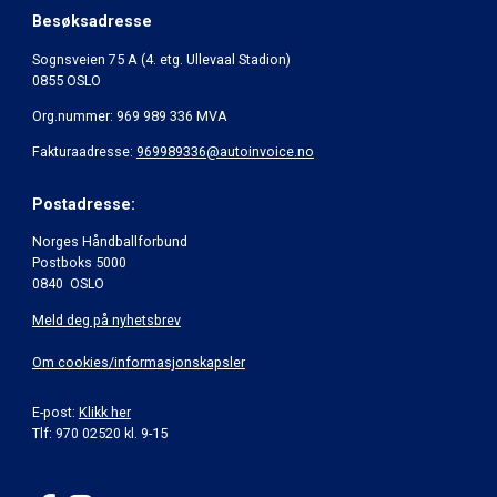
Besøksadresse
Sognsveien 75 A (4. etg. Ullevaal Stadion)
0855 OSLO
Org.nummer: 969 989 336 MVA
Fakturaadresse:
969989336@autoinvoice.no
Postadresse:
Norges Håndballforbund
Postboks 5000
0840 OSLO
Meld deg på nyhetsbrev
Om cookies/informasjonskapsler
E-post:
Klikk her
Tlf: 970 02520 kl. 9-15