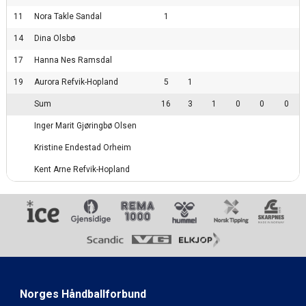
11
Nora Takle Sandal
1
14
Dina Olsbø
17
Hanna Nes Ramsdal
19
Aurora Refvik-Hopland
5
1
Sum
16
3
1
0
0
0
Inger Marit Gjøringbø Olsen
Kristine Endestad Orheim
Kent Arne Refvik-Hopland
Norges Håndballforbund