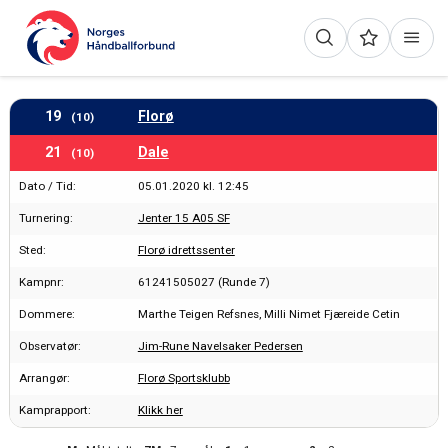
19
Florø
(10)
21
Dale
(10)
Dato / Tid:
05.01.2020 kl. 12:45
Turnering:
Jenter 15 A05 SF
Sted:
Florø idrettssenter
Kampnr:
61241505027 (Runde 7)
Dommere:
Marthe Teigen Refsnes, Milli Nimet Fjæreide Cetin
Observatør:
Jim-Rune Navelsaker Pedersen
Arrangør:
Florø Sportsklubb
Kamprapport:
Klikk her