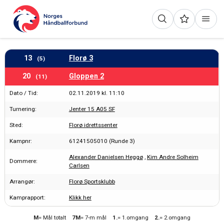
13
Florø 3
(5)
20
Gloppen 2
(11)
Dato / Tid:
02.11.2019 kl. 11:10
Turnering:
Jenter 15 A05 SF
Sted:
Florø idrettssenter
Kampnr:
61241505010 (Runde 3)
Alexander Danielsen Heggø
,
Kim Andre Solheim
Dommere:
Carlsen
Arrangør:
Florø Sportsklubb
Kamprapport:
Klikk her
M
= Mål totalt
7M
= 7-m mål
1.
= 1.omgang
2.
= 2.omgang