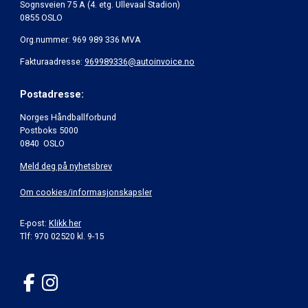
Sognsveien 75 A (4. etg. Ullevaal Stadion)
0855 OSLO
Org.nummer: 969 989 336 MVA
Fakturaadresse:
969989336@autoinvoice.no
Postadresse:
Norges Håndballforbund
Postboks 5000
0840 OSLO
Meld deg på nyhetsbrev
Om cookies/informasjonskapsler
E-post:
Klikk her
Tlf: 970 02520 kl. 9-15