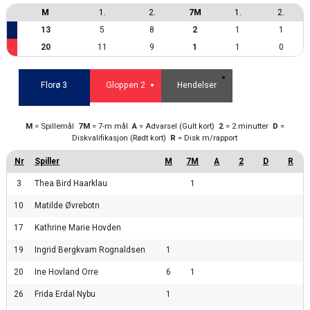
M
1.
2.
7M
1.
2.
13
5
8
2
1
1
20
11
9
1
1
0
Florø 3
Gloppen 2
Hendelser
M
= Spillemål
7M
= 7-m mål
A
= Advarsel (Gult kort)
2
= 2 minutter
D
=
Diskvalifikasjon (Rødt kort)
R
= Disk m/rapport
3
Thea Bird Haarklau
1
10
Matilde Øvrebotn
17
Kathrine Marie Hovden
19
Ingrid Bergkvam Rognaldsen
1
20
Ine Hovland Orre
6
1
26
Frida Erdal Nybu
1