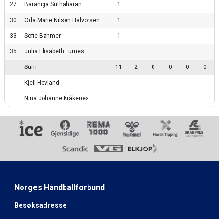
27
Baraniga Suthaharan
1
30
Oda Marie Nilsen Halvorsen
1
33
Sofie Bøhmer
1
35
Julia Elisabeth Furnes
Sum
11
2
0
0
0
0
Kjell Hovland
Nina Johanne Kråkenes
Norges Håndballforbund
Besøksadresse