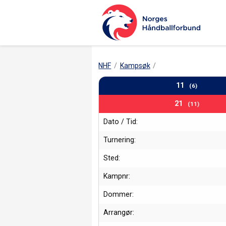
NHF
Kampsøk
11
(6)
21
(11)
Dato / Tid:
Turnering:
Sted:
Kampnr:
Dommer:
Arrangør: