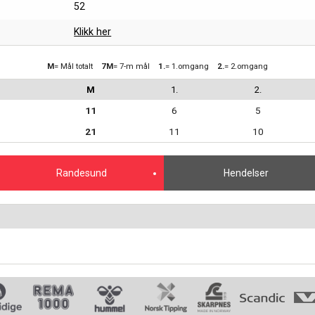
52
Klikk her
M
= Mål totalt
7M
= 7-m mål
1.
= 1.omgang
2.
= 2.omgang
M
1.
2.
11
6
5
21
11
10
Randesund
Hendelser