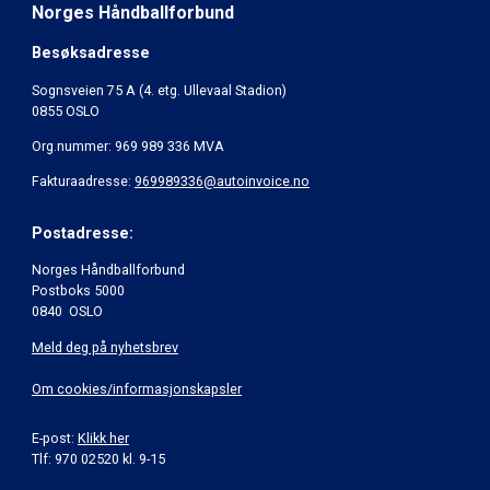
Norges Håndballforbund
Besøksadresse
Sognsveien 75 A (4. etg. Ullevaal Stadion)
0855 OSLO
Org.nummer: 969 989 336 MVA
Fakturaadresse:
969989336@autoinvoice.no
Postadresse:
Norges Håndballforbund
Postboks 5000
0840 OSLO
Meld deg på nyhetsbrev
Om cookies/informasjonskapsler
E-post:
Klikk her
Tlf: 970 02520 kl. 9-15