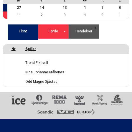
M
1.
2.
7M
1.
2.
27
14
13
1
1
0
11
2
9
1
0
1
Florø
Førde
Hendelser
Trond Eikevoll
Nina Johanne Kråkenes
Odd Magne Sjåstad