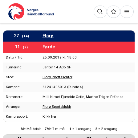
27
Florø
(14)
11
Førde
(2)
Dato / Tid:
25.09.2019 kl. 18:00
Turnering:
Jenter 14 A05 SF
Sted:
Florø idrettssenter
Kampnr:
61241405013 (Runde 4)
Dommere:
Milli Nimet Fjæreide Cetin, Marthe Teigen Refsnes
Arrangør:
Florø Sportsklubb
Kamprapport:
Klikk her
M
= Mål totalt
7M
= 7-m mål
1.
= 1.omgang
2.
= 2.omgang