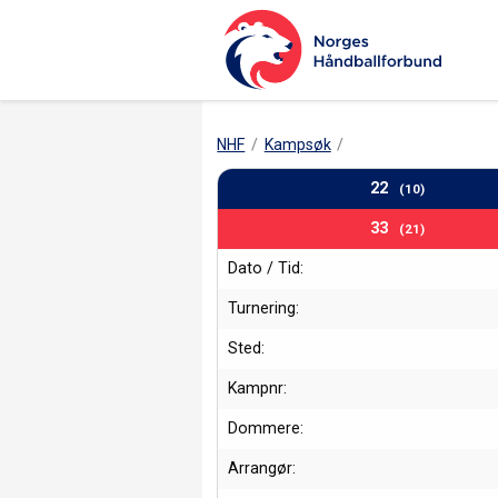
NHF
Kampsøk
22
(10)
33
(21)
Dato / Tid:
Turnering:
Sted:
Kampnr:
Dommere:
Arrangør: