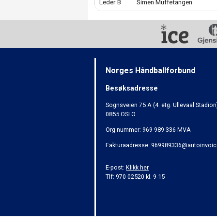
Leder B
Simen Muffetangen
Norges Håndballforbund
Besøksadresse
Sognsveien 75 A (4. etg. Ullevaal Stadion
0855 OSLO
Org.nummer: 969 989 336 MVA
Fakturaadresse:
969989336@autoinvoic
E-post:
Klikk her
Tlf: 970 02520 kl. 9-15