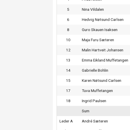
5
Nina Vildalen
6
Hedvig Nøtsund Carlsen
8
Guro Skauen Isaksen
10
Maja Furu Sæteren
12
Malin Hartveit Johansen
13
Emma Eikland Muffetangen
14
Gabrielle Bohlin
15
Karen Nøtsund Carlsen
17
Tuva Muffetangen
18
Ingrid Paulsen
Sum
Leder A
André Sæteren