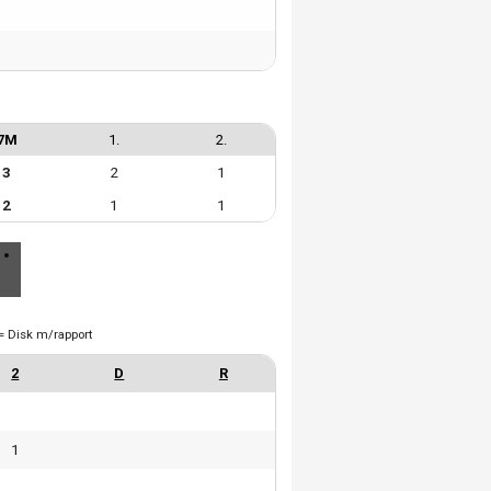
7M
1.
2.
3
2
1
2
1
1
= Disk m/rapport
1