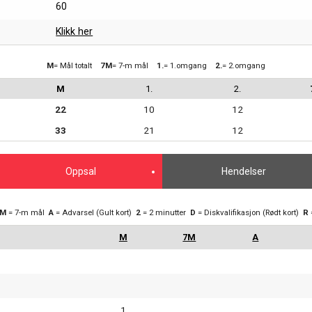
60
Klikk her
M
= Mål totalt
7M
= 7-m mål
1.
= 1.omgang
2.
= 2.omgang
M
1.
2.
22
10
12
33
21
12
Oppsal
Hendelser
7M
= 7-m mål
A
= Advarsel (Gult kort)
2
= 2 minutter
D
= Diskvalifikasjon (Rødt kort)
R
1