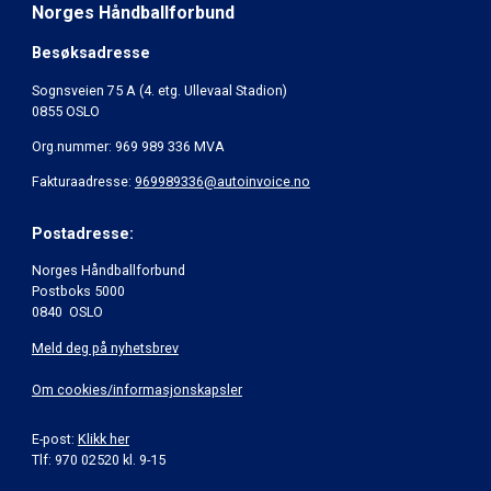
Norges Håndballforbund
Besøksadresse
Sognsveien 75 A (4. etg. Ullevaal Stadion)
0855 OSLO
Org.nummer: 969 989 336 MVA
Fakturaadresse:
969989336@autoinvoice.no
Postadresse:
Norges Håndballforbund
Postboks 5000
0840 OSLO
Meld deg på nyhetsbrev
Om cookies/informasjonskapsler
E-post:
Klikk her
Tlf: 970 02520 kl. 9-15