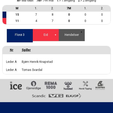
M
= Mål totalt
7M
= 7-m mål
1.
= 1.omgang
2.
= 2.omgang
M
1.
2.
7M
1.
2.
15
7
8
0
0
0
11
4
7
0
0
0
Florø 3
Eid
Hendelser
Leder A
Bjørn Henrik Knapstad
Leder A
Tomas Svardal