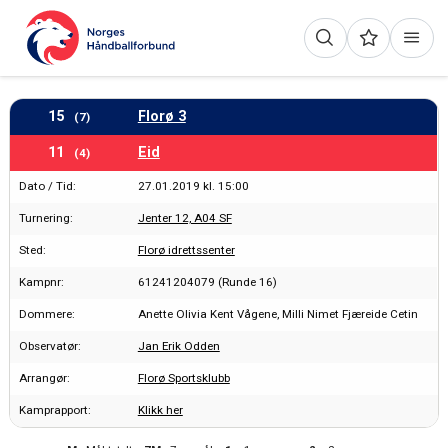
15
Florø 3
(7)
11
Eid
(4)
Dato / Tid:
27.01.2019 kl. 15:00
Turnering:
Jenter 12, A04 SF
Sted:
Florø idrettssenter
Kampnr:
61241204079 (Runde 16)
Dommere:
Anette Olivia Kent Vågene, Milli Nimet Fjæreide Cetin
Observatør:
Jan Erik Odden
Arrangør:
Florø Sportsklubb
Kamprapport:
Klikk her