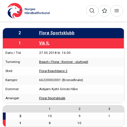
2
Florø Sportsklubb
1
Vik IL
Dato / Tid:
27.05.2018 kl. 16:00
Turnering:
Beach i Florø - Kvinner - sluttspill
Sted:
Florø Beachbane 2
Kampnr:
66220002001 (Bronsefinale)
Dommer:
Asbjørn Kjetil Grinde Håre
Arrangør:
Florø Sportsklubb
1
2
3
2
10
9
1
1
8
10