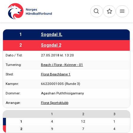
1
Sogndal IL
2
Sogndal 2
Dato / Tid:
27.05.2018 kl. 13:20
Turnering:
Beach i Florø - Kvinner - 01
Sted:
Florø Beachbane 1
Kampnr:
66220001005 (Runde 3)
Dommer:
Agashan Puththisigamany
Arrangør:
Florø Sportsklubb
1
2
3
1
4
12
1
2
9
7
4