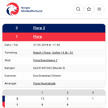
2
Florø 2
1
Florø
Dato / Tid:
27.05.2018 kl. 11:40
Turnering:
Beach i Florø - Gutter 14 år - 01
Sted:
Florø Beachbane 2
Kampnr:
66231401002 (Runde 2)
Dommer:
Eva Endestad Orheim
Arrangør:
Florø Sportsklubb
1
2
3
2
13
5
1
1
8
8