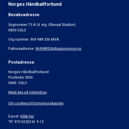
Norges Håndballforbund
Besøksadresse
Sognsveien 75 A (4. etg. Ullevaal Stadion)
0855 OSLO
Org.nummer: 969 989 336 MVA
Fakturaadresse:
969989336@autoinvoice.no
Postadresse:
Norges Håndballforbund
Postboks 5000
0840 OSLO
Meld deg på nyhetsbrev
Om cookies/informasjonskapsler
E-post:
Klikk her
Tlf: 970 02520 kl. 9-15