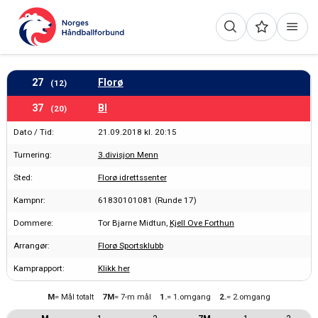
27
Florø
(12)
37
BI
(20)
Dato / Tid:
21.09.2018 kl. 20:15
Turnering:
3.divisjon Menn
Sted:
Florø idrettssenter
Kampnr:
61830101081 (Runde 17)
Dommere:
Tor Bjarne Midtun,
Kjell Ove Forthun
Arrangør:
Florø Sportsklubb
Kamprapport:
Klikk her
M
= Mål totalt
7M
= 7-m mål
1.
= 1.omgang
2.
= 2.omgang