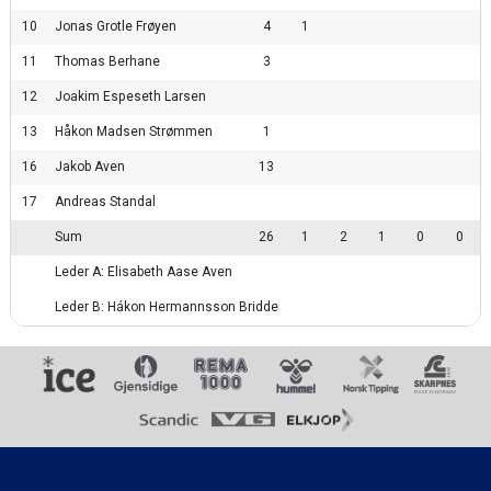
10
Jonas Grotle Frøyen
4
1
11
Thomas Berhane
3
12
Joakim Espeseth Larsen
13
Håkon Madsen Strømmen
1
16
Jakob Aven
13
17
Andreas Standal
Sum
26
1
2
1
0
0
Leder A: Elisabeth Aase Aven
Leder B: Hákon Hermannsson Bridde