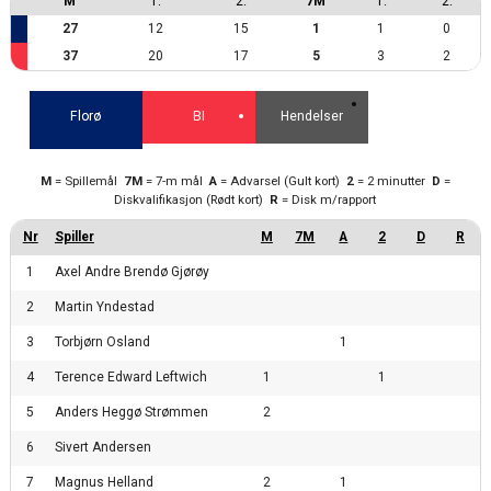
M
1.
2.
7M
1.
2.
27
12
15
1
1
0
37
20
17
5
3
2
Florø
BI
Hendelser
M
= Spillemål
7M
= 7-m mål
A
= Advarsel (Gult kort)
2
= 2 minutter
D
=
Diskvalifikasjon (Rødt kort)
R
= Disk m/rapport
1
Axel Andre Brendø Gjørøy
2
Martin Yndestad
3
Torbjørn Osland
1
4
Terence Edward Leftwich
1
1
5
Anders Heggø Strømmen
2
6
Sivert Andersen
7
Magnus Helland
2
1