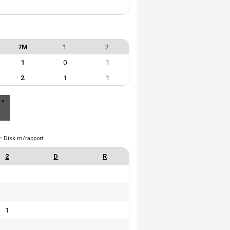
7M
1.
2.
1
0
1
2
1
1
= Disk m/rapport
1