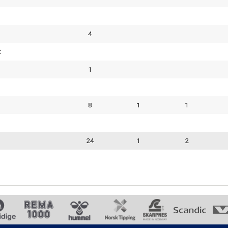
4
t
1
8
1
1
24
1
2