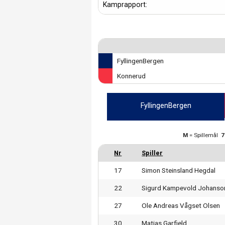
Kamprapport:
FyllingenBergen
Konnerud
FyllingenBergen
M
= Spillemål
17
Simon Steinsland Hegdal
22
Sigurd Kampevold Johanso
27
Ole Andreas Vågset Olsen
30
Matias Garfield