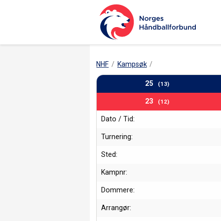
NHF
Kampsøk
25
(13)
23
(12)
Dato / Tid:
Turnering:
Sted:
Kampnr:
Dommere:
Arrangør: