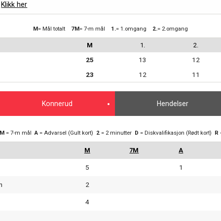
Klikk her
M
= Mål totalt
7M
= 7-m mål
1.
= 1.omgang
2.
= 2.omgang
M
1.
2.
25
13
12
23
12
11
Konnerud
Hendelser
7M
= 7-m mål
A
= Advarsel (Gult kort)
2
= 2 minutter
D
= Diskvalifikasjon (Rødt kort)
R
5
1
n
2
4