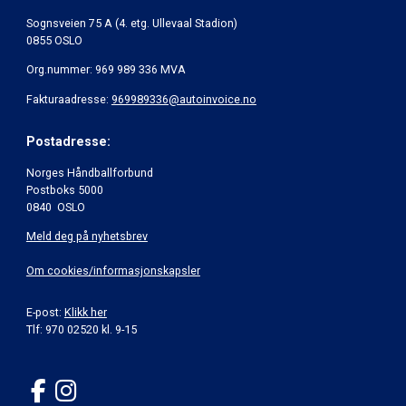
Sognsveien 75 A (4. etg. Ullevaal Stadion)
0855 OSLO
Org.nummer: 969 989 336 MVA
Fakturaadresse:
969989336@autoinvoice.no
Postadresse:
Norges Håndballforbund
Postboks 5000
0840 OSLO
Meld deg på nyhetsbrev
Om cookies/informasjonskapsler
E-post:
Klikk her
Tlf: 970 02520 kl. 9-15