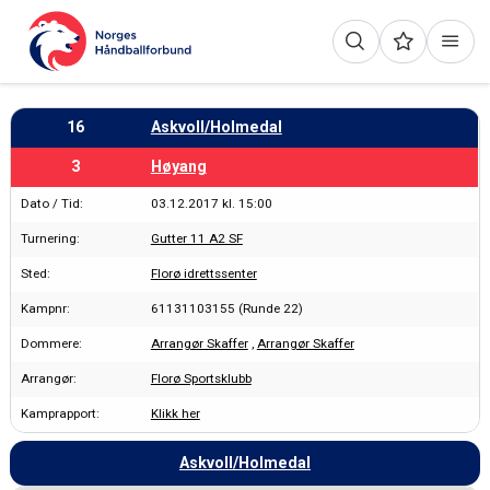
16
Askvoll/Holmedal
3
Høyang
Dato / Tid:
03.12.2017 kl. 15:00
Turnering:
Gutter 11 A2 SF
Sted:
Florø idrettssenter
Kampnr:
61131103155 (Runde 22)
Dommere:
Arrangør Skaffer
,
Arrangør Skaffer
Arrangør:
Florø Sportsklubb
Kamprapport:
Klikk her
Askvoll/Holmedal