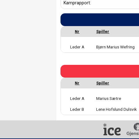
Kamprapport:
Leder A
Bjørn Marius Wefring
Leder A
Marius Sætre
Leder B
Lene Hofslund Dulsvik