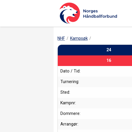
NHF
Kampsøk
24
16
Dato / Tid:
Turnering:
Sted:
Kampnr:
Dommere:
Arrangør: