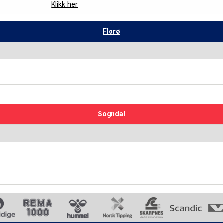
Klikk her
Florø
Sogndal