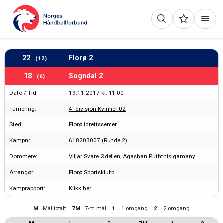
22
Florø 2
(12)
18
Sogndal 2
(6)
Dato / Tid:
19.11.2017 kl. 11:00
Turnering:
4. divisjon Kvinner 02
Sted:
Florø idrettssenter
Kampnr:
618203007 (Runde 2)
Dommere:
Viljar Svare Ødelien, Agashan Puththisigamany
Arrangør:
Florø Sportsklubb
Kamprapport:
Klikk her
M
= Mål totalt
7M
= 7-m mål
1.
= 1.omgang
2.
= 2.omgang