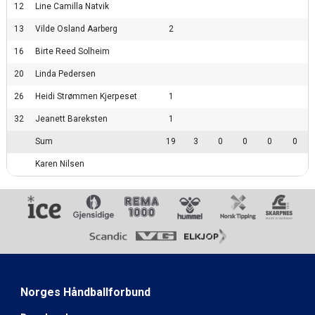
12
Line Camilla Natvik
13
Vilde Osland Aarberg
2
16
Birte Reed Solheim
20
Linda Pedersen
26
Heidi Strømmen Kjerpeset
1
32
Jeanett Bareksten
1
Sum
19
3
0
0
0
0
Karen Nilsen
Norges Håndballforbund