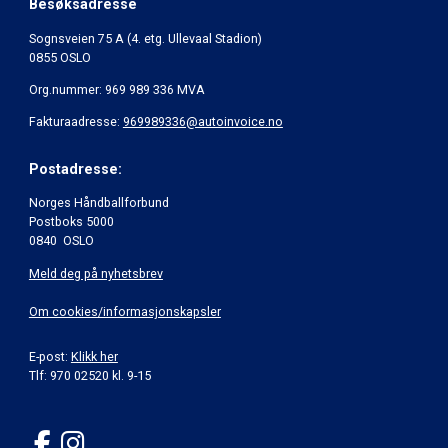
Besøksadresse
Sognsveien 75 A (4. etg. Ullevaal Stadion)
0855 OSLO
Org.nummer: 969 989 336 MVA
Fakturaadresse:
969989336@autoinvoice.no
Postadresse:
Norges Håndballforbund
Postboks 5000
0840 OSLO
Meld deg på nyhetsbrev
Om cookies/informasjonskapsler
E-post:
Klikk her
Tlf: 970 02520 kl. 9-15