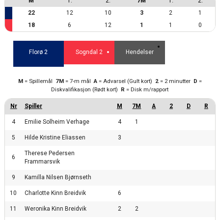
M
1.
2.
7M
1.
2.
22
12
10
3
2
1
18
6
12
1
1
0
Florø 2
Sogndal 2
Hendelser
M
= Spillemål
7M
= 7-m mål
A
= Advarsel (Gult kort)
2
= 2 minutter
D
=
Diskvalifikasjon (Rødt kort)
R
= Disk m/rapport
4
Emilie Solheim Verhage
4
1
5
Hilde Kristine Eliassen
3
Therese Pedersen
6
Frammarsvik
9
Kamilla Nilsen Bjørnseth
10
Charlotte Kinn Breidvik
6
11
Weronika Kinn Breidvik
2
2