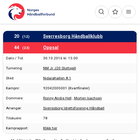
20
Sverresborg Håndballklubb
(12)
44
Oppsal
(23)
Dato / Tid:
30.10.2016 kl. 15:00
Turnering:
NM Jr J20 Sluttspill
Sted:
Nidarøhallen A 1
Kampnr:
92042005001 (Kvartfinaler)
Dommere:
Ronny Andre Hell
,
Morten Isachsen
Arrangør:
Sverresborg Idrettsforening Håndball
Tilskuere:
78
Kamprapport:
Klikk her