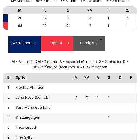
M
= Mål totalt
7M
= 7-m mål
S
= Skudd
1.
= 1.omgang
2.
= 2.omgang
M
1.
2.
7M
1.
2.
20
12
8
3
1
2
44
23
21
2
1
1
Sverresborg Håndballklubb
Oppsal
Hendelser
M
= Spillemål
7M
= 7-m mål
A
= Advarsel (Gult kort)
2
= 2 minutter
D
=
Diskvalifikasjon (Rødt kort)
R
= Disk m/rapport
1
Freshta Ahmadi
2
Lene Høve Storholt
4
3
1
1
3
Sara Marie Øverland
4
Siri Langørgen
1
6
Thea Løseth
8
Tine Sylten