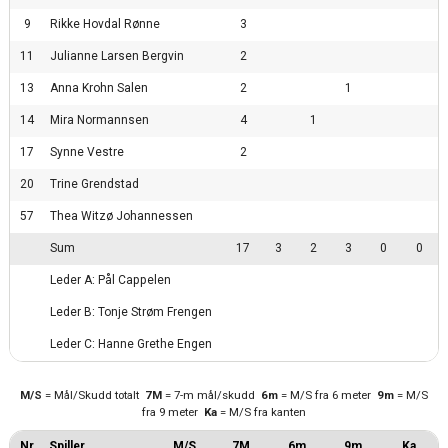
9
Rikke Hovdal Rønne
3
11
Julianne Larsen Bergvin
2
13
Anna Krohn Salen
2
1
14
Mira Normannsen
4
1
17
Synne Vestre
2
20
Trine Grendstad
57
Thea Witzø Johannessen
Sum
17
3
2
3
0
0
Leder A: Pål Cappelen
Leder B: Tonje Strøm Frengen
Leder C: Hanne Grethe Engen
M/S
= Mål/Skudd totalt
7M
= 7-m mål/skudd
6m
= M/S fra 6 meter
9m
= M/S
fra 9 meter
Ka
= M/S fra kanten