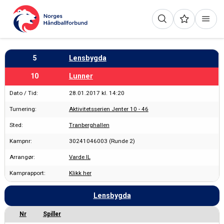
5
Lensbygda
10
Lunner
Dato / Tid:
28.01.2017 kl. 14:20
Turnering:
Aktivitetsserien Jenter 10 - 46
Sted:
Tranberghallen
Kampnr:
30241046003 (Runde 2)
Arrangør:
Varde IL
Kamprapport:
Klikk her
Lensbygda