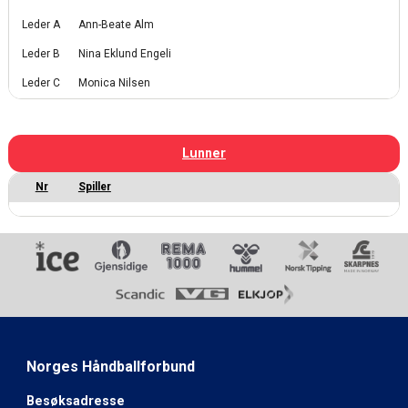
Leder A
Ann-Beate Alm
Leder B
Nina Eklund Engeli
Leder C
Monica Nilsen
Lunner
Norges Håndballforbund
Besøksadresse