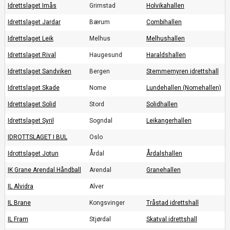
Idrettslaget Imås
Grimstad
Holvikahallen
Idrettslaget Jardar
Bærum
Combihallen
Idrettslaget Leik
Melhus
Melhushallen
Idrettslaget Rival
Haugesund
Haraldshallen
Idrettslaget Sandviken
Bergen
Stemmemyren idrettshall
Idrettslaget Skade
Nome
Lundehallen (Nomehallen)
Idrettslaget Solid
Stord
Solidhallen
Idrettslaget Syril
Sogndal
Leikangerhallen
IDROTTSLAGET I BUL
Oslo
Idrottslaget Jotun
Årdal
Årdalshallen
IK Grane Arendal Håndball
Arendal
Granehallen
IL Alvidra
Alver
IL Brane
Kongsvinger
Tråstad idrettshall
IL Fram
Stjørdal
Skatval idrettshall