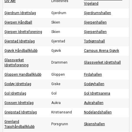
Giv Akt
Lindesnes
Vigeland
Gjerdrum Idrettslag
Gjerdrum
Gjerdrumshallen
Gjerpen Håndball
Skien
Gjerpenhallen
Gjerpen Idrettsforening
Skien
Gjerpenhallen
Gjerstad Idrettslag
Gjerstad
Torbjørnshall
Gjøvik Håndballklubb
Gjøvik
Campus Arena Gjøvik
Glassverket
Drammen
Glassverket idrettshall
Idrettsforening
Gloppen Handballklubb
Gloppen
Firdahallen
Godøy Idrettslag
Giske
Godøyhallen
Gol Idrettslag
Gol
Gol Idrettsarena
Gossen Idrettslag
Aukra
Aukrahallen
Greipstad Idrettslag
Kristiansand
Nodelandshallen
Grenland
Porsgrunn
Skienshallen
Topphåndballklubb