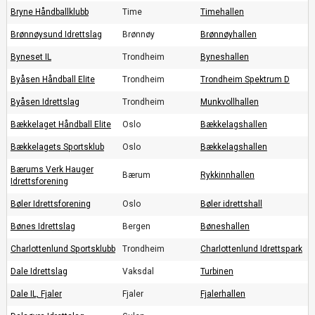
Bryne Håndballklubb
Time
Timehallen
Brønnøysund Idrettslag
Brønnøy
Brønnøyhallen
Byneset IL
Trondheim
Byneshallen
Byåsen Håndball Elite
Trondheim
Trondheim Spektrum D
Byåsen Idrettslag
Trondheim
Munkvollhallen
Bækkelaget Håndball Elite
Oslo
Bækkelagshallen
Bækkelagets Sportsklub
Oslo
Bækkelagshallen
Bærums Verk Hauger
Bærum
Rykkinnhallen
Idrettsforening
Bøler Idrettsforening
Oslo
Bøler idrettshall
Bønes Idrettslag
Bergen
Bøneshallen
Charlottenlund Sportsklubb
Trondheim
Charlottenlund Idrettspark
Dale Idrettslag
Vaksdal
Turbinen
Dale IL, Fjaler
Fjaler
Fjalerhallen