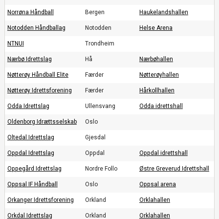
Norrøna Håndball
Bergen
Haukelandshallen
Notodden Håndballag
Notodden
Helse Arena
NTNUI
Trondheim
Nærbø Idrettslag
Hå
Nærbøhallen
Nøtterøy Håndball Elite
Færder
Nøtterøyhallen
Nøtterøy Idrettsforening
Færder
Hårkollhallen
Odda Idrettslag
Ullensvang
Odda idrettshall
Oldenborg Idrættsselskab
Oslo
Oltedal Idrettslag
Gjesdal
Oppdal Idrettslag
Oppdal
Oppdal idrettshall
Oppegård Idrettslag
Nordre Follo
Østre Greverud Idrettshall
Oppsal IF Håndball
Oslo
Oppsal arena
Orkanger Idrettsforening
Orkland
Orklahallen
Orkdal Idrettslag
Orkland
Orklahallen