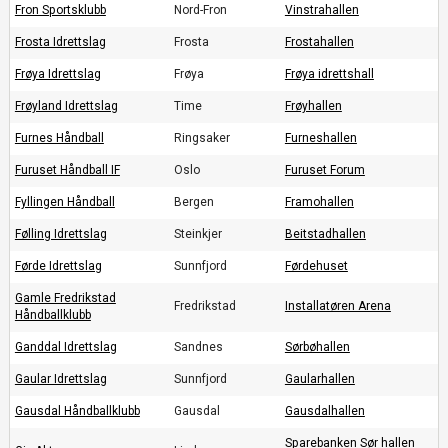
Fron Sportsklubb
Nord-Fron
Vinstrahallen
Frosta Idrettslag
Frosta
Frostahallen
Frøya Idrettslag
Frøya
Frøya idrettshall
Frøyland Idrettslag
Time
Frøyhallen
Furnes Håndball
Ringsaker
Furneshallen
Furuset Håndball IF
Oslo
Furuset Forum
Fyllingen Håndball
Bergen
Framohallen
Følling Idrettslag
Steinkjer
Beitstadhallen
Førde Idrettslag
Sunnfjord
Førdehuset
Gamle Fredrikstad
Fredrikstad
Installatøren Arena
Håndballklubb
Ganddal Idrettslag
Sandnes
Sørbøhallen
Gaular Idrettslag
Sunnfjord
Gaularhallen
Gausdal Håndballklubb
Gausdal
Gausdalhallen
Sparebanken Sør hallen