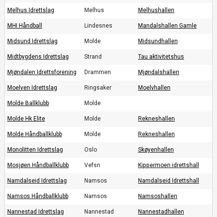
Melhus Idrettslag
Melhus
Melhushallen
MHI Håndball
Lindesnes
Mandalshallen Gamle
Midsund Idrettslag
Molde
Midsundhallen
Midtbygdens Idrettslag
Strand
Tau aktivitetshus
Mjøndalen Idrettsforening
Drammen
Mjøndalshallen
Moelven Idrettslag
Ringsaker
Moelvhallen
Molde Ballklubb
Molde
Molde Hk Elite
Molde
Rekneshallen
Molde Håndballklubb
Molde
Rekneshallen
Monolitten Idrettslag
Oslo
Skøyenhallen
Mosjøen Håndballklubb
Vefsn
Kippermoen idrettshall
Namdalseid Idrettslag
Namsos
Namdalseid Idrettshall
Namsos Håndballklubb
Namsos
Namsoshallen
Nannestad Idrettslag
Nannestad
Nannestadhallen