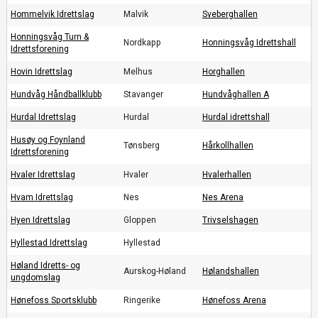
Hommelvik Idrettslag
Malvik
Sveberghallen
Honningsvåg Turn &
Nordkapp
Honningsvåg Idrettshall
Idrettsforening
Hovin Idrettslag
Melhus
Horghallen
Hundvåg Håndballklubb
Stavanger
Hundvåghallen A
Hurdal Idrettslag
Hurdal
Hurdal idrettshall
Husøy og Foynland
Tønsberg
Hårkollhallen
Idrettsforening
Hvaler Idrettslag
Hvaler
Hvalerhallen
Hvam Idrettslag
Nes
Nes Arena
Hyen Idrettslag
Gloppen
Trivselshagen
Hyllestad Idrettslag
Hyllestad
Høland Idretts- og
Aurskog-Høland
Hølandshallen
ungdomslag
Hønefoss Sportsklubb
Ringerike
Hønefoss Arena