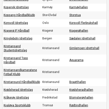
Kopervik Idrettslag
Karmøy
Karmøyhallen
Koppang Håndballklubb
Stor-Elvdal
Storstua
Korsvoll Idrettslag
Oslo
Korsvoll Flerbrukshall
Kragerø IF Håndball
Kragerø
Kragerøhallen
Kringlebotn Idrettslag
Bergen
Sædalen Idrettshall
Kristiansand
Kristiansand
Gimlemoen idrettshall
Studentidrettslag
Kristiansand Topp
Kristiansand
Aquarama
Håndball
Kristiansandkameratene
Kristiansand
Fotball Klubb
Kristiansund Håndballklubb
Kristiansund
Braatthallen
Krødsherad Idrettslag
Krødsherad
Krødsheradhallen
Kråkerøy Idrettslag
Fredrikstad
Blomsterøyhallen
Kvaløya Sportsklubb
Tromsø
Rødtindhallen