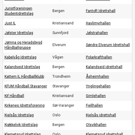
Juristforeningen
Bergen
Fantoft Idrettshall
Studentidrettslag
Just IL
Kristiansand
Havlimyrhallen
Jølster Idrettslag
Sunnfjord
Jølstrahallen
Jømna og Heradsbygd
Elverum
Søndre Elverum Idrettshall
Håndballgruppe
Kabelvåg Idrettslag
Vågan
Polarkrafthallen
Kalandseid Idrettslag
Bergen
Kalandseid idrettshall
Kattem IL Håndballklubb
Trondheim
Åsheimhallen
KFUM Håndball Stavanger
Stavanger
Ynglingehallen
Kif Håndball
Kristiansand
Gimlehallen
Kirkenes Idrettsforening
Sør-Varanger
Fjellhallen
Kjelsås Idrettslag
Oslo
Kjelsås idrettshall
Kjøkkelvik Idrettslag
Bergen
Olsvikhallen
Klemetsrud Idrettslag
Oslo
Klemetsrud idrettshall