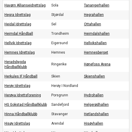
Havørn Allianseidrettslag
Sola
Tanangerhallen
Hegra Idrettslag
Stjørdal
Hegrahallen
Heidal Idrettslag
Sel
Ottahallen
Heimdal Håndball
Trondheim
Heimdalshallen
Hellvik Idrettslag
Eigersund
Hellvikshallen
Hemnes Idrettslag
Hemnes
Hemnesberget
Heradsbygda
Ringerike
Hønefoss Arena
Håndballklubb
Herkules IF Håndball
Skien
Skienshallen
Herøy Idrettslag
Herøy I Nordland
Herøya Idrettsforening
Porsgrunn
Hydrohallen
HG Gokstad Håndballklubb
Sandefjord
Helgerødhallen
Hinna Håndballklubb
Stavanger
Hetlandshallen
Hisøy Idrettslag
Arendal
Hisøyhallen