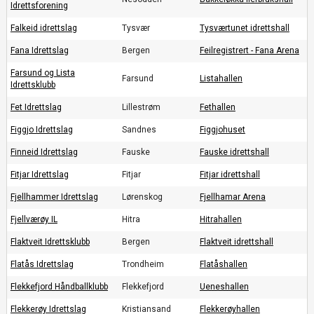
Idrettsforening
Falkeid idrettslag
Tysvær
Tysværtunet idrettshall
Fana Idrettslag
Bergen
Feilregistrert - Fana Arena
Farsund og Lista
Farsund
Listahallen
Idrettsklubb
Fet Idrettslag
Lillestrøm
Fethallen
Figgjo Idrettslag
Sandnes
Figgjohuset
Finneid Idrettslag
Fauske
Fauske idrettshall
Fitjar Idrettslag
Fitjar
Fitjar idrettshall
Fjellhammer Idrettslag
Lørenskog
Fjellhamar Arena
Fjellværøy IL
Hitra
Hitrahallen
Flaktveit Idrettsklubb
Bergen
Flaktveit idrettshall
Flatås Idrettslag
Trondheim
Flatåshallen
Flekkefjord Håndballklubb
Flekkefjord
Ueneshallen
Flekkerøy Idrettslag
Kristiansand
Flekkerøyhallen