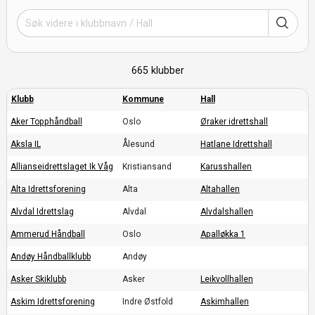
665 klubber
Aker Topphåndball
Oslo
Øraker idrettshall
Aksla IL
Ålesund
Hatlane Idrettshall
Allianseidrettslaget Ik Våg
Kristiansand
Karusshallen
Alta Idrettsforening
Alta
Altahallen
Alvdal Idrettslag
Alvdal
Alvdalshallen
Ammerud Håndball
Oslo
Apalløkka 1
Andøy Håndballklubb
Andøy
Asker Skiklubb
Asker
Leikvollhallen
Askim Idrettsforening
Indre Østfold
Askimhallen