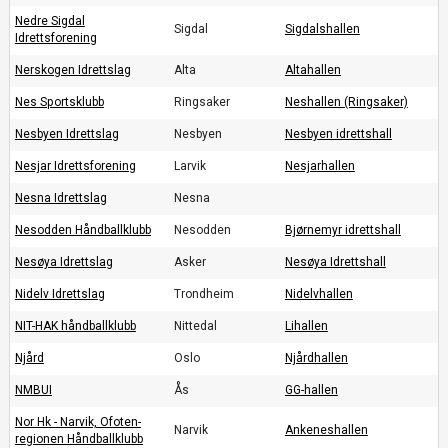
Nedre Sigdal
Sigdal
Sigdalshallen
Idrettsforening
Nerskogen Idrettslag
Alta
Altahallen
Nes Sportsklubb
Ringsaker
Neshallen (Ringsaker)
Nesbyen Idrettslag
Nesbyen
Nesbyen idrettshall
Nesjar Idrettsforening
Larvik
Nesjarhallen
Nesna Idrettslag
Nesna
Nesodden Håndballklubb
Nesodden
Bjørnemyr idrettshall
Nesøya Idrettslag
Asker
Nesøya Idrettshall
Nidelv Idrettslag
Trondheim
Nidelvhallen
NIT-HAK håndballklubb
Nittedal
Lihallen
Njård
Oslo
Njårdhallen
NMBUI
Ås
GG-hallen
Nor Hk - Narvik, Ofoten-
Narvik
Ankeneshallen
regionen Håndballklubb