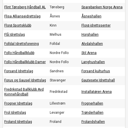
Flint Tønsberg Håndball AL
Tønsberg
Sparebanken Norge Arena
Flisa Allianseidrettslag
Åsnes
Åsneshallen
Florø Sportsklubb
Kinn
Florø idrettssenter
Flå Idrettslag
Melhus
Horghallen
Folldal Idrettsforening
Folldal
Alvdalshallen
Follo Håndballklubb
Nordre Follo
Stil Arena
Follo Håndballklubb Damer
Nordre Follo
Langhushallen
Forsand Idrettslag
Sandnes
Forsand kulturhus
Forus og Gausel Idrettslag
Stavanger
Gautesete Idrettshall
Fredrikstad Ballklubb Avd
Fredrikstad
Installatøren Arena
Kvinnehåndball
Frogner Idrettslag
Lillestrøm
Frognerhallen
Frol Idrettslag
Levanger
Trønderhallen
Froland Idrettslag
Froland
Frolandshallen