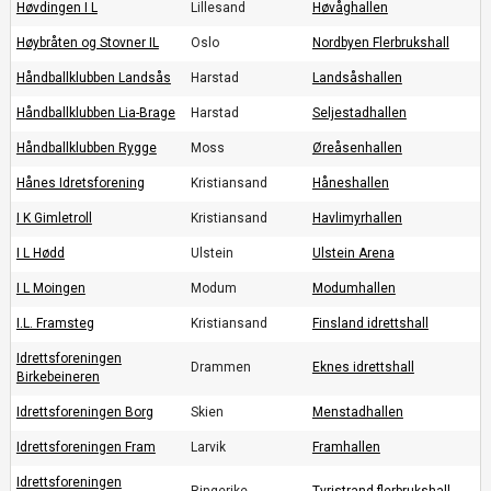
Høvdingen I L
Lillesand
Høvåghallen
Høybråten og Stovner IL
Oslo
Nordbyen Flerbrukshall
Håndballklubben Landsås
Harstad
Landsåshallen
Håndballklubben Lia-Brage
Harstad
Seljestadhallen
Håndballklubben Rygge
Moss
Øreåsenhallen
Hånes Idretsforening
Kristiansand
Håneshallen
I K Gimletroll
Kristiansand
Havlimyrhallen
I L Hødd
Ulstein
Ulstein Arena
I L Moingen
Modum
Modumhallen
I.L. Framsteg
Kristiansand
Finsland idrettshall
Idrettsforeningen
Drammen
Eknes idrettshall
Birkebeineren
Idrettsforeningen Borg
Skien
Menstadhallen
Idrettsforeningen Fram
Larvik
Framhallen
Idrettsforeningen