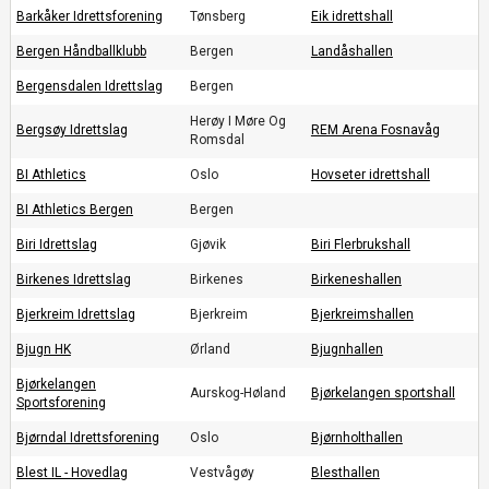
Barkåker Idrettsforening
Tønsberg
Eik idrettshall
Bergen Håndballklubb
Bergen
Landåshallen
Bergensdalen Idrettslag
Bergen
Herøy I Møre Og
Bergsøy Idrettslag
REM Arena Fosnavåg
Romsdal
BI Athletics
Oslo
Hovseter idrettshall
BI Athletics Bergen
Bergen
Biri Idrettslag
Gjøvik
Biri Flerbrukshall
Birkenes Idrettslag
Birkenes
Birkeneshallen
Bjerkreim Idrettslag
Bjerkreim
Bjerkreimshallen
Bjugn HK
Ørland
Bjugnhallen
Bjørkelangen
Aurskog-Høland
Bjørkelangen sportshall
Sportsforening
Bjørndal Idrettsforening
Oslo
Bjørnholthallen
Blest IL - Hovedlag
Vestvågøy
Blesthallen