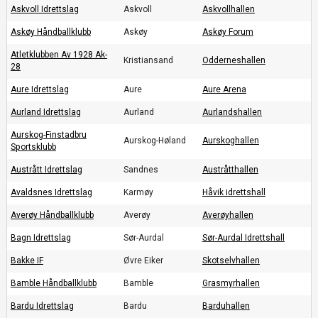
Askvoll Idrettslag
Askvoll
Askvollhallen
Askøy Håndballklubb
Askøy
Askøy Forum
Atletklubben Av 1928 Ak-
Kristiansand
Odderneshallen
28
Aure Idrettslag
Aure
Aure Arena
Aurland Idrettslag
Aurland
Aurlandshallen
Aurskog-Finstadbru
Aurskog-Høland
Aurskoghallen
Sportsklubb
Austrått Idrettslag
Sandnes
Austråtthallen
Avaldsnes Idrettslag
Karmøy
Håvik idrettshall
Averøy Håndballklubb
Averøy
Averøyhallen
Bagn Idrettslag
Sør-Aurdal
Sør-Aurdal Idrettshall
Bakke IF
Øvre Eiker
Skotselvhallen
Bamble Håndballklubb
Bamble
Grasmyrhallen
Bardu Idrettslag
Bardu
Barduhallen