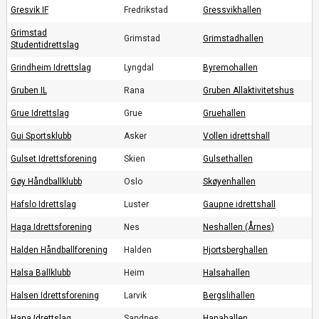
Gresvik IF
Fredrikstad
Gressvikhallen
Grimstad
Grimstad
Grimstadhallen
Studentidrettslag
Grindheim Idrettslag
Lyngdal
Byremohallen
Gruben IL
Rana
Gruben Allaktivitetshus
Grue Idrettslag
Grue
Gruehallen
Gui Sportsklubb
Asker
Vollen idrettshall
Gulset Idrettsforening
Skien
Gulsethallen
Gøy Håndballklubb
Oslo
Skøyenhallen
Hafslo Idrettslag
Luster
Gaupne idrettshall
Haga Idrettsforening
Nes
Neshallen (Årnes)
Halden Håndballforening
Halden
Hjortsberghallen
Halsa Ballklubb
Heim
Halsahallen
Halsen Idrettsforening
Larvik
Bergslihallen
Hana Idrettslag
Sandnes
Hanahallen