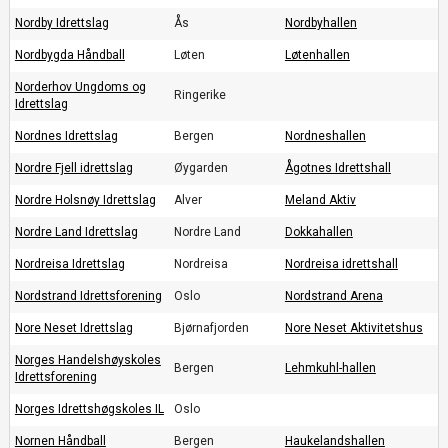
Nordby Idrettslag
Ås
Nordbyhallen
Nordbygda Håndball
Løten
Løtenhallen
Norderhov Ungdoms og
Ringerike
Idrettslag
Nordnes Idrettslag
Bergen
Nordneshallen
Nordre Fjell idrettslag
Øygarden
Ågotnes Idrettshall
Nordre Holsnøy Idrettslag
Alver
Meland Aktiv
Nordre Land Idrettslag
Nordre Land
Dokkahallen
Nordreisa Idrettslag
Nordreisa
Nordreisa idrettshall
Nordstrand Idrettsforening
Oslo
Nordstrand Arena
Nore Neset Idrettslag
Bjørnafjorden
Nore Neset Aktivitetshus
Norges Handelshøyskoles
Bergen
Lehmkuhl-hallen
Idrettsforening
Norges Idrettshøgskoles IL
Oslo
Nornen Håndball
Bergen
Haukelandshallen