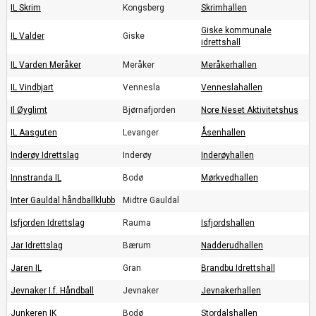
IL Skrim
Kongsberg
Skrimhallen
Giske kommunale
IL Valder
Giske
idrettshall
IL Varden Meråker
Meråker
Meråkerhallen
IL Vindbjart
Vennesla
Venneslahallen
Il Øyglimt
Bjørnafjorden
Nore Neset Aktivitetshus
IL Aasguten
Levanger
Åsenhallen
Inderøy Idrettslag
Inderøy
Inderøyhallen
Innstranda IL
Bodø
Mørkvedhallen
Inter Gauldal håndballklubb
Midtre Gauldal
Isfjorden Idrettslag
Rauma
Isfjordshallen
Jar Idrettslag
Bærum
Nadderudhallen
Jaren IL
Gran
Brandbu Idrettshall
Jevnaker I.f. Håndball
Jevnaker
Jevnakerhallen
Junkeren IK
Bodø
Stordalshallen