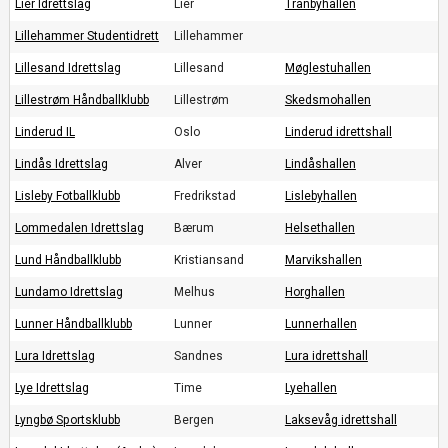
Lier Idrettslag
Lier
Tranbyhallen
Lillehammer Studentidrett
Lillehammer
Lillesand Idrettslag
Lillesand
Møglestuhallen
Lillestrøm Håndballklubb
Lillestrøm
Skedsmohallen
Linderud IL
Oslo
Linderud idrettshall
Lindås Idrettslag
Alver
Lindåshallen
Lisleby Fotballklubb
Fredrikstad
Lislebyhallen
Lommedalen Idrettslag
Bærum
Helsethallen
Lund Håndballklubb
Kristiansand
Marvikshallen
Lundamo Idrettslag
Melhus
Horghallen
Lunner Håndballklubb
Lunner
Lunnerhallen
Lura Idrettslag
Sandnes
Lura idrettshall
Lye Idrettslag
Time
Lyehallen
Lyngbø Sportsklubb
Bergen
Laksevåg idrettshall