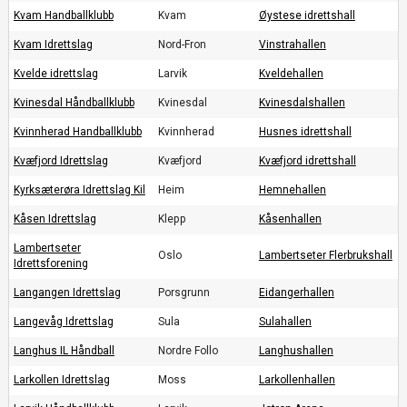
Kvam Handballklubb
Kvam
Øystese idrettshall
Kvam Idrettslag
Nord-Fron
Vinstrahallen
Kvelde idrettslag
Larvik
Kveldehallen
Kvinesdal Håndballklubb
Kvinesdal
Kvinesdalshallen
Kvinnherad Handballklubb
Kvinnherad
Husnes idrettshall
Kvæfjord Idrettslag
Kvæfjord
Kvæfjord idrettshall
Kyrksæterøra Idrettslag Kil
Heim
Hemnehallen
Kåsen Idrettslag
Klepp
Kåsenhallen
Lambertseter
Oslo
Lambertseter Flerbrukshall
Idrettsforening
Langangen Idrettslag
Porsgrunn
Eidangerhallen
Langevåg Idrettslag
Sula
Sulahallen
Langhus IL Håndball
Nordre Follo
Langhushallen
Larkollen Idrettslag
Moss
Larkollenhallen