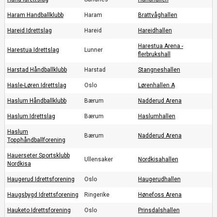
Haram Handballklubb
Haram
Brattvåghallen
Hareid Idrettslag
Hareid
Hareidhallen
Harestua Arena -
Harestua Idrettslag
Lunner
flerbrukshall
Harstad Håndballklubb
Harstad
Stangneshallen
Hasle-Løren Idrettslag
Oslo
Lørenhallen A
Haslum Håndballklubb
Bærum
Nadderud Arena
Haslum Idrettslag
Bærum
Haslumhallen
Haslum
Bærum
Nadderud Arena
Topphåndballforening
Hauerseter Sportsklubb
Ullensaker
Nordkisahallen
Nordkisa
Haugerud Idrettsforening
Oslo
Haugerudhallen
Haugsbygd Idrettsforening
Ringerike
Hønefoss Arena
Hauketo Idrettsforening
Oslo
Prinsdalshallen