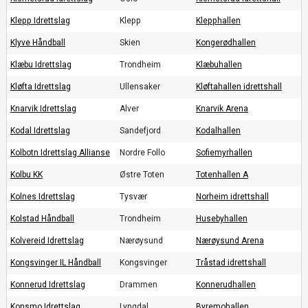
Klepp Idrettslag
Klepp
Klepphallen
Klyve Håndball
Skien
Kongerødhallen
Klæbu Idrettslag
Trondheim
Klæbuhallen
Kløfta Idrettslag
Ullensaker
Kløftahallen idrettshall
Knarvik Idrettslag
Alver
Knarvik Arena
Kodal Idrettslag
Sandefjord
Kodalhallen
Kolbotn Idrettslag Allianse
Nordre Follo
Sofiemyrhallen
Kolbu KK
Østre Toten
Totenhallen A
Kolnes Idrettslag
Tysvær
Norheim idrettshall
Kolstad Håndball
Trondheim
Husebyhallen
Kolvereid Idrettslag
Nærøysund
Nærøysund Arena
Kongsvinger IL Håndball
Kongsvinger
Tråstad idrettshall
Konnerud Idrettslag
Drammen
Konnerudhallen
Konsmo Idrettslag
Lyngdal
Byremohallen