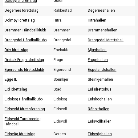
Dalsøyra Idrettslag
Gulen
Degernes Idrettslag
Rakkestad
Degerneshallen
Dolmøy Idrettslag
Hitra
Hitrahallen
Drammen Håndballklubb
Drammen
Drammenshallen
Drangedal Håndballklubb
Drangedal
Drangedal idrettshall
Driv Idrettslag
Enebakk
Mjærhallen
Drøbak-Frogn Idrettslag
Frogn
Frognhallen
Egersunds Idrettsklubb
Eigersund
Espelandshallen
Egge IL
Steinkjer
Steinkjerhallen
Eid Idrettslag
Stad
Eid idrettshus
Eidskog Håndballklubb
Eidskog
Eidskoghallen
Eidsvold Idrætsforening
Eidsvoll
Råholthallen
Eidsvold Turnforening
Eidsvoll
Eidsvollhallen
Håndball
Eidsvåg Idrettslag
Bergen
Eidsvåghallen