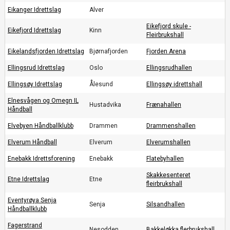
Eikanger Idrettslag
Alver
Eikefjord skule -
Eikefjord Idrettslag
Kinn
Fleirbrukshall
Eikelandsfjorden Idrettslag
Bjørnafjorden
Fjorden Arena
Ellingsrud Idrettslag
Oslo
Ellingsrudhallen
Ellingsøy Idrettslag
Ålesund
Ellingsøy idrettshall
Elnesvågen og Omegn IL
Hustadvika
Frænahallen
Håndball
Elvebyen Håndballklubb
Drammen
Drammenshallen
Elverum Håndball
Elverum
Elverumshallen
Enebakk Idrettsforening
Enebakk
Flatebyhallen
Skakkesenteret
Etne Idrettslag
Etne
fleirbrukshall
Eventyrøya Senja
Senja
Silsandhallen
Håndballklubb
Fagerstrand
Nesodden
Bakkeløkka flerbrukshall