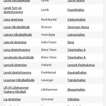
Larvik Håndballklubb
Larvik
Jotron Arena
Larvik Turn og
Larvik
Fagerlihallen
Idrettsforening
Leira Idrettslag
Nord-Aurdal
Valdreshallen
Leiret Håndballklubb
Elverum
Terningen Arena
Leknes Håndballklubb
Vestvågøy
Lekneshallen
Leksvik Idrettslag
Indre Fosen
Smia
Lena Idrettsforening
Østre Toten
Totenhallen A
Lensbygda Sportsklubb
Østre Toten
Totenhallen A
Lensvik Idrettslag
Orkland
Lensvik Flerbrukshus
Lervik Idrettsforening
Fredrikstad
Gaustadhallen
Levanger Håndballklubb
Levanger
Trønderhallen
Lfh 09 Lillehammer
Lillehammer
Skogenhallen
Faaberg Håndball
Lia Idrettslag
Grimstad
Vikhallen