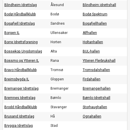
Blindheim Idrettslag
Ålesund
Blindheim idrettshall
Bodø Håndballklubb
Bodø
Bodø Spektrum
Bogafjell Idrettslag
Sandnes
Bogafjellhallen
Borgen IL
Ullensaker
Alfhallen
Borre Idrettsforening
Horten
Holtanhallen
Bossekop Ungdomslag
Alta
BUL-hallen
Bossmo og Ytteren IL
Rana
Ytteren Flerbrukshall
Bravo Håndballklubb
Tromsø
Tromsdalshallen
Breimsbygda IL
Gloppen
Firdahallen
Bremanger Idrettslag
Bremanger
Bremangerhallen
Bremnes Idrettslag
Bømlo
Bømlo Idrettshall
Brodd Håndballklubb
Stavanger
Storhaughallen
Brusand Idrettslag
Hå
Ognahallen
Bryggja Idrettslag
Stad