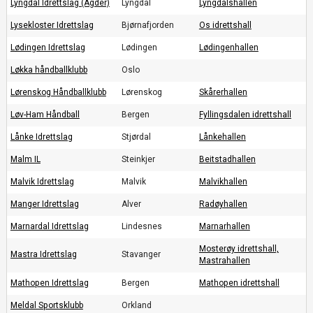
Lyngdal Idrettslag (Agder)
Lyngdal
Lyngdalshallen
Lysekloster Idrettslag
Bjørnafjorden
Os idrettshall
Lødingen Idrettslag
Lødingen
Lødingenhallen
Løkka håndballklubb
Oslo
Lørenskog Håndballklubb
Lørenskog
Skårerhallen
Løv-Ham Håndball
Bergen
Fyllingsdalen idrettshall
Lånke Idrettslag
Stjørdal
Lånkehallen
Malm IL
Steinkjer
Beitstadhallen
Malvik Idrettslag
Malvik
Malvikhallen
Manger Idrettslag
Alver
Radøyhallen
Marnardal Idrettslag
Lindesnes
Marnarhallen
Mosterøy idrettshall,
Mastra Idrettslag
Stavanger
Mastrahallen
Mathopen Idrettslag
Bergen
Mathopen idrettshall
Meldal Sportsklubb
Orkland