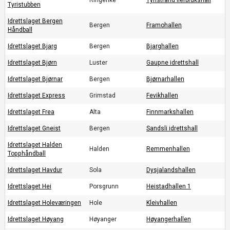
Ringerike
Tyristrand flerbrukshall
Tyristubben
Idrettslaget Bergen
Bergen
Framohallen
Håndball
Idrettslaget Bjarg
Bergen
Bjarghallen
Idrettslaget Bjørn
Luster
Gaupne idrettshall
Idrettslaget Bjørnar
Bergen
Bjørnarhallen
Idrettslaget Express
Grimstad
Fevikhallen
Idrettslaget Frea
Alta
Finnmarkshallen
Idrettslaget Gneist
Bergen
Sandsli idrettshall
Idrettslaget Halden
Halden
Remmenhallen
Topphåndball
Idrettslaget Havdur
Sola
Dysjalandshallen
Idrettslaget Hei
Porsgrunn
Heistadhallen 1
Idrettslaget Holeværingen
Hole
Kleivhallen
Idrettslaget Høyang
Høyanger
Høyangerhallen