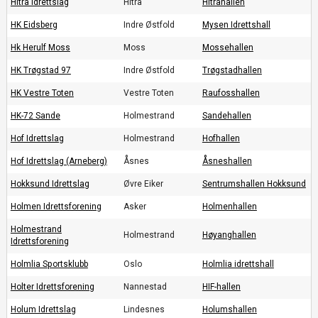
Hitra Idrettslag
Hitra
Hitrahallen
HK Eidsberg
Indre Østfold
Mysen Idrettshall
Hk Herulf Moss
Moss
Mossehallen
HK Trøgstad 97
Indre Østfold
Trøgstadhallen
HK Vestre Toten
Vestre Toten
Raufosshallen
HK-72 Sande
Holmestrand
Sandehallen
Hof Idrettslag
Holmestrand
Hofhallen
Hof Idrettslag (Arneberg)
Åsnes
Åsneshallen
Hokksund Idrettslag
Øvre Eiker
Sentrumshallen Hokksund
Holmen Idrettsforening
Asker
Holmenhallen
Holmestrand
Holmestrand
Høyanghallen
Idrettsforening
Holmlia Sportsklubb
Oslo
Holmlia idrettshall
Holter Idrettsforening
Nannestad
HIF-hallen
Holum Idrettslag
Lindesnes
Holumshallen