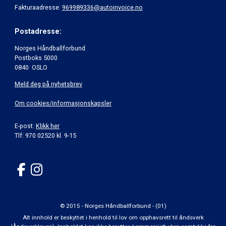
Fakturaadresse:
969989336@autoinvoice.no
Postadresse:
Norges Håndballforbund
Postboks 5000
0840 OSLO
Meld deg på nyhetsbrev
Om cookies/informasjonskapsler
E-post:
Klikk her
Tlf: 970 02520 kl. 9-15
© 2015 - Norges Håndballforbund - (01)
Alt innhold er beskyttet i henhold til lov om opphavsrett til åndsverk