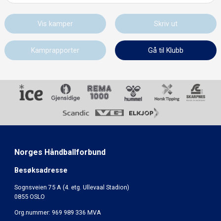
Vis kamper
Skriv ut
Kamprapporter
Gå til Klubb
Norges Håndballforbund
Besøksadresse
Sognsveien 75 A (4. etg. Ullevaal Stadion)
0855 OSLO
Org.nummer: 969 989 336 MVA