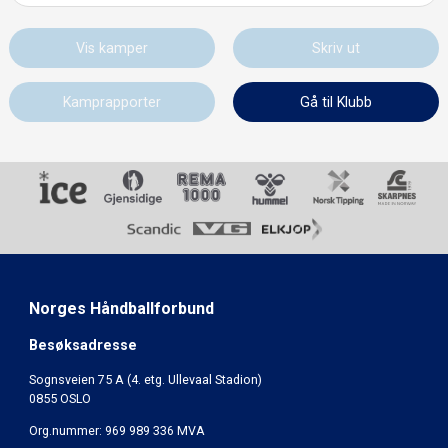
Vis kamper
Skriv ut
Kamprapporter
Gå til Klubb
Norges Håndballforbund
Besøksadresse
Sognsveien 75 A (4. etg. Ullevaal Stadion)
0855 OSLO
Org.nummer: 969 989 336 MVA