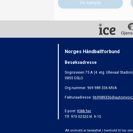
Vis kamper
Norges Håndballforbund
Besøksadresse
Sognsveien 75 A (4. etg. Ullevaal Stadion
0855 OSLO
Org.nummer: 969 989 336 MVA
Fakturaadresse:
969989336@autoinvoic
E-post:
Klikk her
Tlf: 970 02520 kl. 9-15
Alt innhold er beskyttet i henhold til lov