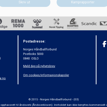
Skriv ut
Kamprapporter
Postadresse:
Norges Håndballforbund
Postboks 5000
)
0840 OSLO
Meld deg på nyhetsbrev
Om cookies/informasjonskapsler
e.no
© 2015 - Norges Håndballforbund - (03)
 om opphavsrett til åndsverk (Åndsverkloven). Innholdet kan ikke benyttes kommersiel