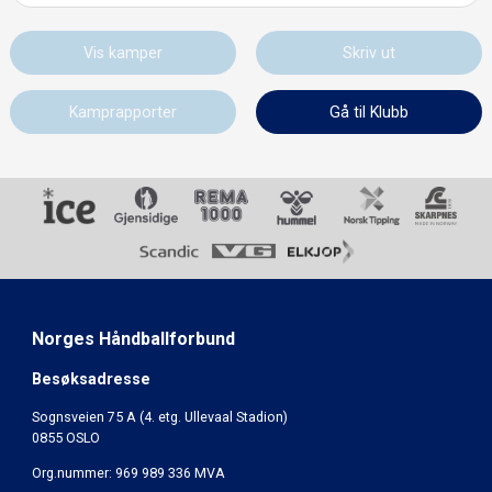
Vis kamper
Skriv ut
Kamprapporter
Gå til Klubb
Norges Håndballforbund
Besøksadresse
Sognsveien 75 A (4. etg. Ullevaal Stadion)
0855 OSLO
Org.nummer: 969 989 336 MVA