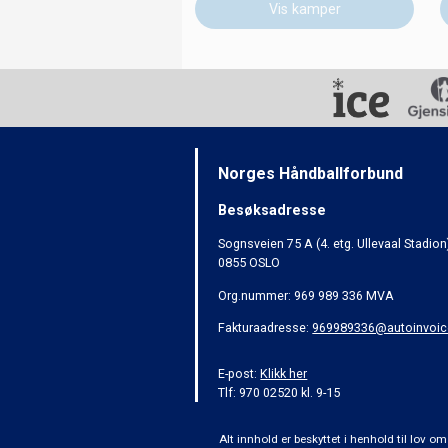
Vis kamper
Norges Håndballforbund
Besøksadresse
Sognsveien 75 A (4. etg. Ullevaal Stadion
0855 OSLO
Org.nummer: 969 989 336 MVA
Fakturaadresse:
969989336@autoinvoic
E-post:
Klikk her
Tlf: 970 02520 kl. 9-15
Alt innhold er beskyttet i henhold til lov