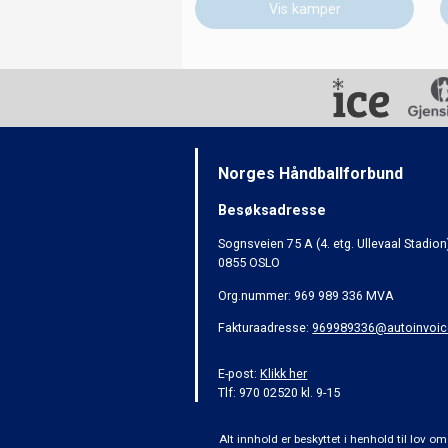
Vis kamper
Norges Håndballforbund
Besøksadresse
Sognsveien 75 A (4. etg. Ullevaal Stadion
0855 OSLO
Org.nummer: 969 989 336 MVA
Fakturaadresse:
969989336@autoinvoic
E-post:
Klikk her
Tlf: 970 02520 kl. 9-15
Alt innhold er beskyttet i henhold til lov