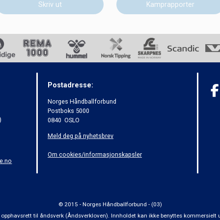
Skriv ut
Kamprapporter
Postadresse:
Norges Håndballforbund
Postboks 5000
)
0840 OSLO
Meld deg på nyhetsbrev
Om cookies/informasjonskapsler
e.no
© 2015 - Norges Håndballforbund - (03)
 om opphavsrett til åndsverk (Åndsverkloven). Innholdet kan ikke benyttes kommersiel