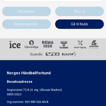
Vis kamper
Skriv ut
Kamprapporter
Gå til Klubb
Norges Håndballforbund
Besøksadresse
Sognsveien 75 A (4. etg. Ullevaal Stadion)
0855 OSLO
Org.nummer: 969 989 336 MVA