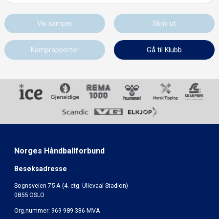
Vis kamper
Skriv ut
Kamprapporter
Gå til Klubb
Norges Håndballforbund
Besøksadresse
Sognsveien 75 A (4. etg. Ullevaal Stadion)
0855 OSLO
Org.nummer: 969 989 336 MVA