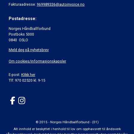
Fakturaadresse:
969989336@autoinvoice.no
Postadresse:
Norges Håndballforbund
Postboks 5000
0840 OSLO
Meld deg på nyhetsbrev
Om cookies/informasjonskapsler
E-post:
Klikk her
Tlf: 970 02520 kl. 9-15
© 2015 - Norges Håndballforbund - (01)
Alt innhold er beskyttet i henhold til lov om opphavsrett til åndsverk