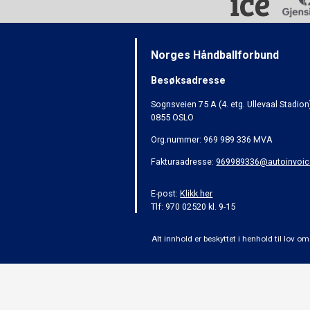
Norges Håndballforbund
Besøksadresse
Sognsveien 75 A (4. etg. Ullevaal Stadion
0855 OSLO
Org.nummer: 969 989 336 MVA
Fakturaadresse:
969989336@autoinvoic
E-post:
Klikk her
Tlf: 970 02520 kl. 9-15
Alt innhold er beskyttet i henhold til lov