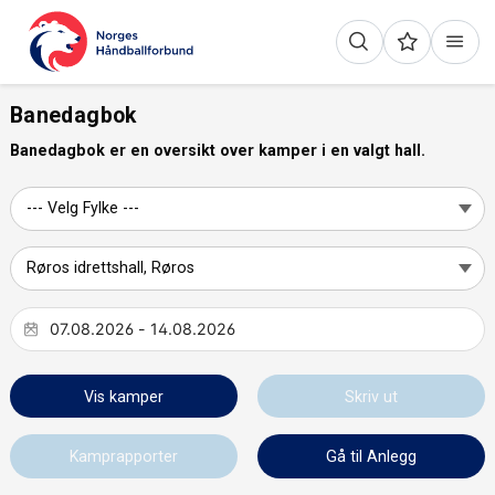
Banedagbok
Banedagbok er en oversikt over kamper i en valgt hall.
Vis kamper
Skriv ut
Kamprapporter
Gå til Anlegg