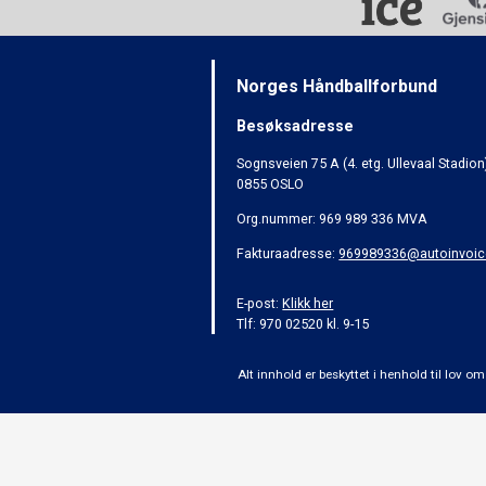
Norges Håndballforbund
Besøksadresse
Sognsveien 75 A (4. etg. Ullevaal Stadion
0855 OSLO
Org.nummer: 969 989 336 MVA
Fakturaadresse:
969989336@autoinvoic
E-post:
Klikk her
Tlf: 970 02520 kl. 9-15
Alt innhold er beskyttet i henhold til lov