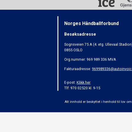
Norges Håndballforbund
Besøksadresse
Sognsveien 75 A (4. etg. Ullevaal Stadion
0855 OSLO
Org.nummer: 969 989 336 MVA
Fakturaadresse:
969989336@autoinvoic
E-post:
Klikk her
Tlf: 970 02520 kl. 9-15
Alt innhold er beskyttet i henhold til lov