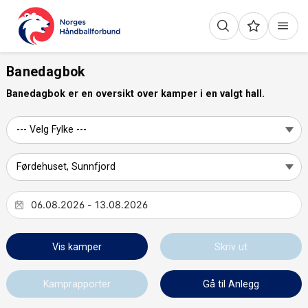
Banedagbok
Banedagbok er en oversikt over kamper i en valgt hall.
Vis kamper
Skriv ut
Kamprapporter
Gå til Anlegg