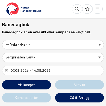
Banedagbok
Banedagbok er en oversikt over kamper i en valgt hall.
Vis kamper
Skriv ut
Kamprapporter
Gå til Anlegg