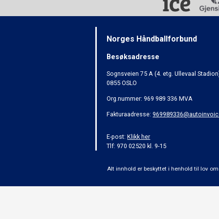
Norges Håndballforbund
Besøksadresse
Sognsveien 75 A (4. etg. Ullevaal Stadion
0855 OSLO
Org.nummer: 969 989 336 MVA
Fakturaadresse:
969989336@autoinvoic
E-post:
Klikk her
Tlf: 970 02520 kl. 9-15
Alt innhold er beskyttet i henhold til lov