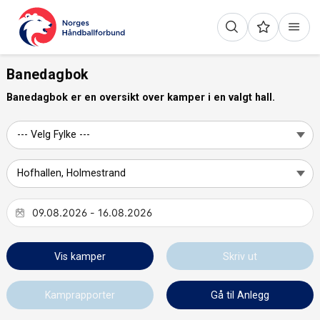
Banedagbok
Banedagbok er en oversikt over kamper i en valgt hall.
Vis kamper
Skriv ut
Kamprapporter
Gå til Anlegg